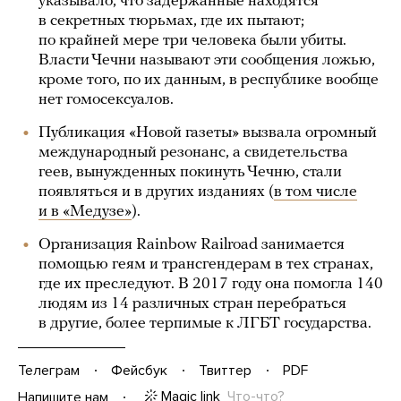
указывало, что задержанные находятся
в секретных тюрьмах, где их пытают;
по крайней мере три человека были убиты.
Власти Чечни называют эти сообщения ложью,
кроме того, по их данным, в республике вообще
нет гомосексуалов.
Публикация «Новой газеты» вызвала огромный
международный резонанс, а свидетельства
геев, вынужденных покинуть Чечню, стали
появляться и в других изданиях (
в том числе
и в «Медузе»
).
Организация Rainbow Railroad занимается
помощью геям и трансгендерам в тех странах,
где их преследуют. В 2017 году она помогла 140
людям из 14 различных стран перебраться
в другие, более терпимые к ЛГБТ государства.
Телеграм
Фейсбук
Твиттер
PDF
Magic link
Что-что?
Напишите нам