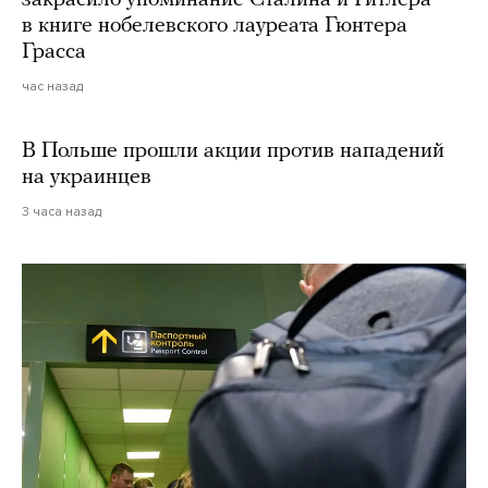
закрасило упоминание Сталина и Гитлера
в книге нобелевского лауреата Гюнтера
Грасса
час назад
В Польше прошли акции против нападений
на украинцев
3 часа назад