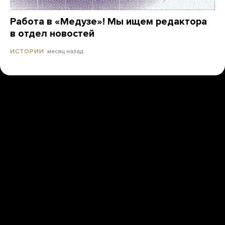
Работа в «Медузе»! Мы ищем редактора
в отдел новостей
месяц назад
ИСТОРИИ