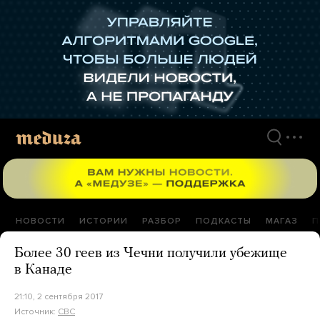
Перейти
к
материалам
НОВОСТИ
ИСТОРИИ
РАЗБОР
ПОДКАСТЫ
МАГАЗ
П
Более 30 геев из Чечни получили убежище
в Канаде
21:10, 2 сентября 2017
Источник:
CBC