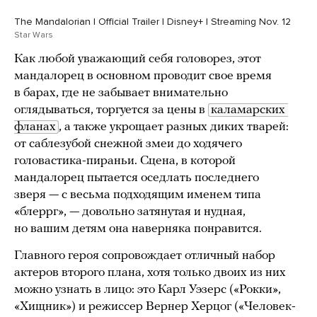
The Mandalorian | Official Trailer | Disney+ | Streaming Nov. 12
Star Wars
Как любой уважающий себя головорез, этот
мандалорец в основном проводит свое время
в барах, где не забывает внимательно
оглядываться, торгуется за цены в
каламарских 
фланах
, а также укрощает разных диких тварей:
от саблезубой снежной змеи до ходячего
головастика-пираньи. Сцена, в которой
мандалорец пытается оседлать последнего
зверя — с весьма подходящим именем типа
«блеррг», — довольно затянутая и нудная,
но вашим детям она наверняка понравится.
Главного героя сопровождает отличный набор
актеров второго плана, хотя только двоих из них
можно узнать в лицо: это Карл Уэзерс («Рокки»,
«Хищник») и режиссер Вернер Херцог («Человек-