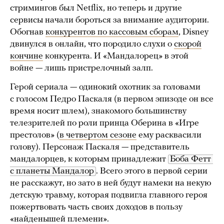
стримингов был Netflix, но теперь и другие
сервисы начали бороться за внимание аудитории.
Обогнав
конкурентов по кассовым сборам
, Disney
двинулся в онлайн, что породило слухи о
скорой
кончине
конкурента. И «Мандалорец» в этой
войне — лишь пристрелочный залп.
Герой сериала — одинокий охотник за головами
с голосом Педро Паскаля (в первом эпизоде он все
время носит шлем), знакомого большинству
телезрителей по роли принца Оберина в «Игре
престолов» (
в четвертом сезоне
ему расквасили
голову). Персонаж Паскаля — представитель
мандалорцев, к которым принадлежит
Боба Фетт 
с планеты Мандалор
. Всего этого в первой серии
не расскажут, но зато в ней будут намеки на некую
детскую травму, которая подвигла главного героя
пожертвовать часть своих доходов в пользу
«найденышей племени».