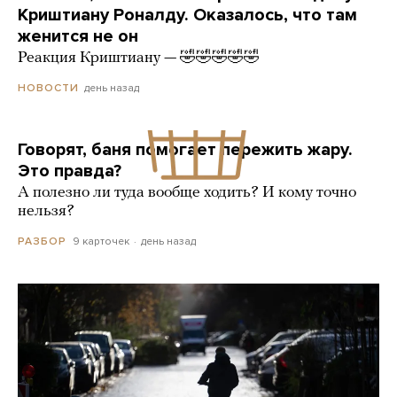
Криштиану Роналду. Оказалось, что там
женится не он
Реакция Криштиану — 🤣🤣🤣🤣🤣
день назад
НОВОСТИ
Говорят, баня помогает пережить жару.
Это правда?
А полезно ли туда вообще ходить? И кому точно
нельзя?
9 карточек
день назад
РАЗБОР