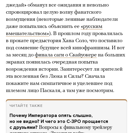
джедай» обманул все ожидания и невольно
спровоцировал целую волну фанатского
возмущения (некоторые ленивые наблюдатели
даже попытались объяснить ее
«русским
вмешательством»
). В прошлом году провалилась
в прокате предыстория Хана Соло, что поставило
под сомнение будущее всей кинофраншизы. И вот
за месяц до
финала саги о Скайуокере
на больших
экранах появилась очередная попытка
возрождения истории. Заинтересует ли зрителей
эта вселенная без Люка и Силы? Сначала
покажите нам симпатичное и уцелевшее под
шлемом лицо Паскаля, а там уже посмотрим.
ЧИТАЙТЕ ТАКЖЕ
Почему Императора опять слышно,
но не видно? И чего это C-3PO прощается
с друзьями?
Вопросы к финальному трейлеру