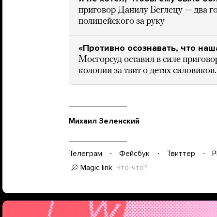
приговор Данилу Беглецу — два год
полицейского за руку
«Противно осознавать, что наш
Мосгорсуд оставил в силе пригово
колонии за твит о детях силовиков.
Михаил Зеленский
Телеграм
Фейсбук
Твиттер
P
Magic link
Что-что?