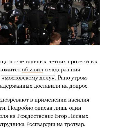
сяца после главных летних протестных
 комитет
объявил
о задержании
о
«московскому делу»
. Рано утром
задержанных доставили на допрос.
одозревают в применении насилия
ти. Подробно описан лишь один
июля на Рождественке Егор Лесных
рудника Росгвардии на тротуар.