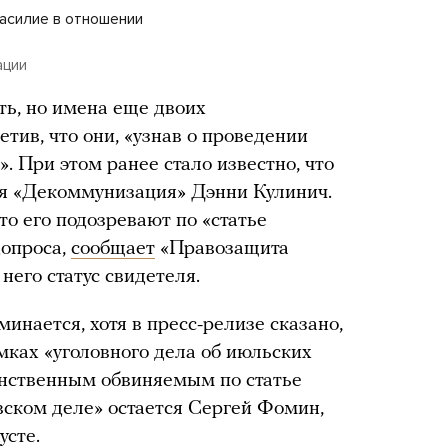
асилие в отношении
ации
ть, но имена еще двоих
тив, что они, «узнав о проведении
. При этом ранее стало известно, что
я «Декоммунизация» Дэнни Кулинич.
то его подозревают по «статье
допроса,
сообщает
«Правозащита
него статус свидетеля.
инается, хотя в пресс-релизе сказано,
мках «уголовного дела об июльских
инственным обвиняемым по статье
вском деле» остается Сергей Фомин,
усте.