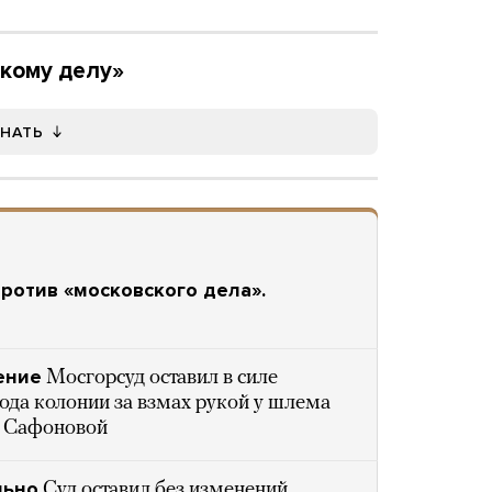
скому делу»
ЗНАТЬ
ротив «московского дела».
ение
Мосгорсуд оставил в силе
ода колонии за взмах рукой у шлема
ы Сафоновой
льно
Суд оставил без изменений