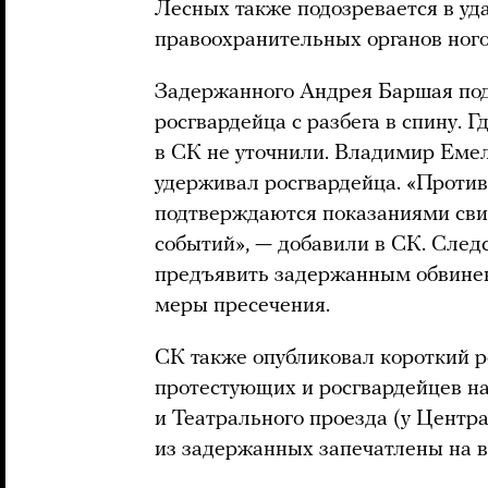
Лесных также подозревается в уд
правоохранительных органов ного
Задержанного Андрея Баршая подо
росгвардейца с разбега в спину. Г
в СК не уточнили. Владимир Емел
удерживал росгвардейца. «Проти
подтверждаются показаниями сви
событий», — добавили в СК. Сле
предъявить задержанным обвинени
меры пресечения.
СК также опубликовал короткий р
протестующих и росгвардейцев н
и Театрального проезда (у Центра
из задержанных запечатлены на ви