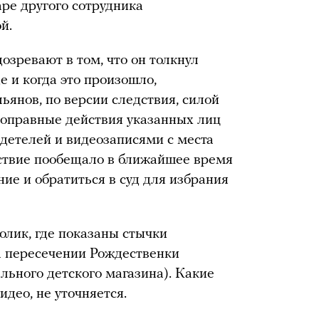
аре другого сотрудника
й.
зревают в том, что он толкнул
де и когда это произошло,
ьянов, по версии следствия, силой
воправные действия указанных лиц
детелей и видеозаписями с места
дствие пообещало в ближайшее время
е и обратиться в суд для избрания
олик, где показаны стычки
а пересечении Рождественки
льного детского магазина). Какие
део, не уточняется.