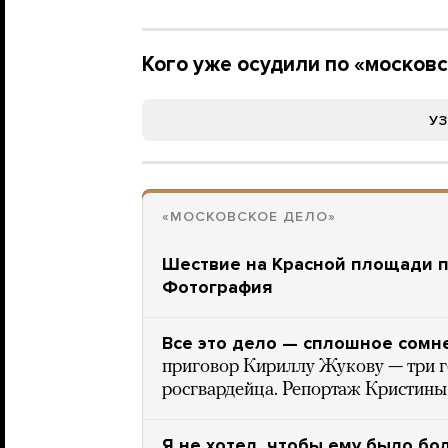
Кого уже осудили по «москов
У
«МОСКОВСКОЕ ДЕЛО»
Шествие на Красной площади п
Фотография
Все это дело — сплошное сомн
приговор Кириллу Жукову — три г
росгвардейца. Репортаж Кристин
Я не хотел, чтобы ему было бо