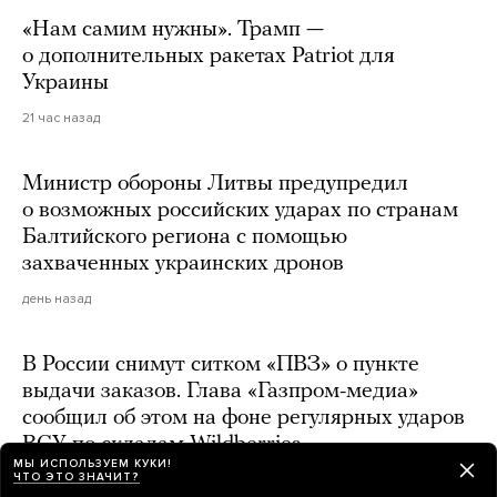
«Нам самим нужны». Трамп —
о дополнительных ракетах Patriot для
Украины
21 час назад
Министр обороны Литвы предупредил
о возможных российских ударах по странам
Балтийского региона с помощью
захваченных украинских дронов
день назад
В России снимут ситком «ПВЗ» о пункте
выдачи заказов. Глава «Газпром-медиа»
сообщил об этом на фоне регулярных ударов
ВСУ по складам Wildberries
МЫ ИСПОЛЬЗУЕМ КУКИ!
ЧТО ЭТО ЗНАЧИТ?
день назад