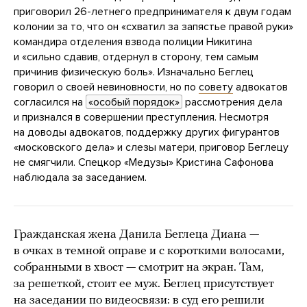
приговорил 26-летнего предпринимателя к двум годам
колонии за то, что он «схватил за запястье правой руки»
командира отделения взвода полиции Никитина
и «сильно сдавив, отдернул в сторону, тем самым
причинив физическую боль». Изначально Беглец
говорил о своей невиновности, но по
совету
адвокатов
согласился на
«особый порядок»
рассмотрения дела
и признался в совершении преступления. Несмотря
на доводы адвокатов, поддержку других фигурантов
«московского дела» и слезы матери, приговор Беглецу
не смягчили. Спецкор «Медузы» Кристина Сафонова
наблюдала за заседанием.
Гражданская жена Данила Беглеца Диана —
в очках в темной оправе и с короткими волосами,
собранными в хвост — смотрит на экран. Там,
за решеткой, стоит ее муж. Беглец присутствует
на заседании по видеосвязи: в суд его решили