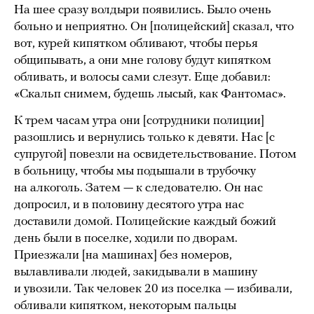
На шее сразу волдыри появились. Было очень
больно и неприятно. Он [полицейский] сказал, что
вот, курей кипятком обливают, чтобы перья
общипывать, а они мне голову будут кипятком
обливать, и волосы сами слезут. Еще добавил:
«Скальп снимем, будешь лысый, как Фантомас».
К трем часам утра они [сотрудники полиции]
разошлись и вернулись только к девяти. Нас [с
супругой] повезли на освидетельствование. Потом
в больницу, чтобы мы подышали в трубочку
на алкоголь. Затем — к следователю. Он нас
допросил, и в половину десятого утра нас
доставили домой. Полицейские каждый божий
день были в поселке, ходили по дворам.
Приезжали [на машинах] без номеров,
вылавливали людей, закидывали в машину
и увозили. Так человек 20 из поселка — избивали,
обливали кипятком, некоторым пальцы