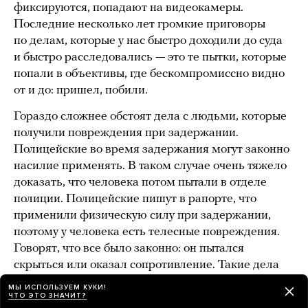
фиксируются, попадают на видеокамеры.
Последние несколько лет громкие приговоры
по делам, которые у нас быстро доходили до суда
и быстро расследовались — это те пытки, которые
попали в объективы, где бескомпромиссно видно
от и до: пришел, побили.
Гораздо сложнее обстоят дела с людьми, которые
получили повреждения при задержании.
Полицейские во время задержания могут законно
насилие применять. В таком случае очень тяжело
доказать, что человека потом пытали в отделе
полиции. Полицейские пишут в рапорте, что
применили физическую силу при задержании,
поэтому у человека есть телесные повреждения.
Говорят, что все было законно: он пытался
скрыться или оказал сопротивление. Такие дела
обычно долго расследуются, и нам приходится
МЫ ИСПОЛЬЗУЕМ КУКИ!
ЧТО ЭТО ЗНАЧИТ?
обращаться в Европейский суд.