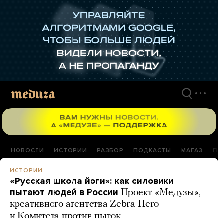
Перейти
к
материалам
НОВОСТИ
ИСТОРИИ
РАЗБОР
ПОДКАСТЫ
МАГАЗ
П
ИСТОРИИ
«Русская школа йоги»: как силовики
пытают людей в России
Проект «Медузы»,
креативного агентства Zebra Hero
и Комитета против пыток