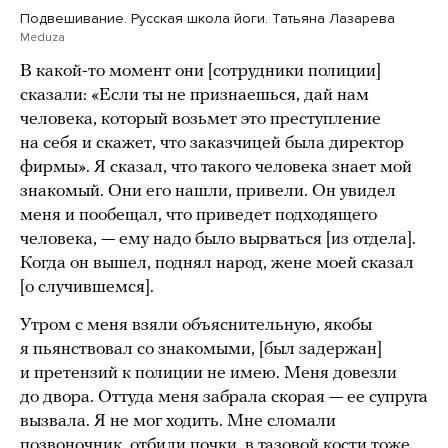
Подвешивание. Русская школа йоги. Татьяна Лазарева
Meduza
В какой-то момент они [сотрудники полиции]
сказали: «Если ты не признаешься, дай нам
человека, который возьмет это преступление
на себя и скажет, что заказчицей была директор
фирмы». Я сказал, что такого человека знает мой
знакомый. Они его нашли, привели. Он увидел
меня и пообещал, что приведет подходящего
человека, — ему надо было вырваться [из отдела].
Когда он вышел, поднял народ, жене моей сказал
[о случившемся].
Утром с меня взяли объяснительную, якобы
я пьянствовал со знакомыми, [был задержан]
и претензий к полиции не имею. Меня довезли
до двора. Оттуда меня забрала скорая — ее супруга
вызвала. Я не мог ходить. Мне сломали
позвоночник, отбили почки, в тазовой кости тоже