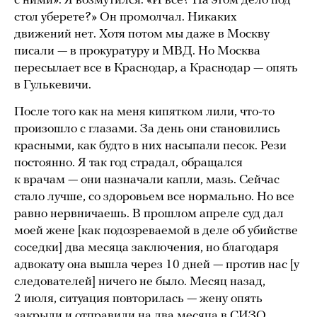
с ними». Я возмутился: «И все? На этом дело под
стол уберете?» Он промолчал. Никаких
движений нет. Хотя потом мы даже в Москву
писали — в прокуратуру и МВД. Но Москва
пересылает все в Краснодар, а Краснодар — опять
в Гулькевичи.
После того как на меня кипятком лили, что-то
произошло с глазами. За день они становились
красными, как будто в них насыпали песок. Рези
постоянно. Я так год страдал, обращался
к врачам — они назначали капли, мазь. Сейчас
стало лучше, со здоровьем все нормально. Но все
равно нервничаешь. В прошлом апреле суд дал
моей жене [как подозреваемой в деле об убийстве
соседки] два месяца заключения, но благодаря
адвокату она вышла через 10 дней — против нас [у
следователей] ничего не было. Месяц назад,
2 июля, ситуация повторилась — жену опять
закрыли и отправили на два месяца в СИЗО