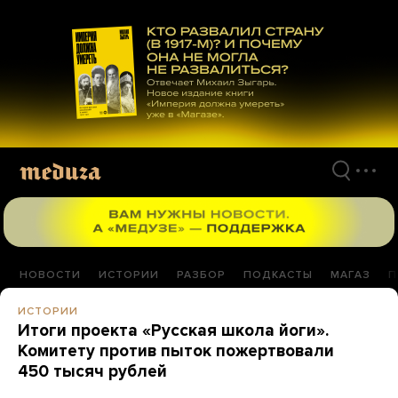
Перейти
к
материалам
НОВОСТИ
ИСТОРИИ
РАЗБОР
ПОДКАСТЫ
МАГАЗ
П
ИСТОРИИ
Итоги проекта «Русская школа йоги».
Комитету против пыток пожертвовали
450 тысяч рублей