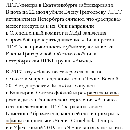
ЛГБТ-центра в Екатеринбурге заблокировали.
В ночь на 22 июля убили Елену Григорьеву. ЛГБТ-
активисты из Петербурга считают, что «расправа»
может коснуться и их. Они направили
в Следственный комитет и МВД заявления
с просьбой проверить движение «Пила против
ЛГБТ» на причастность к
убийству
активистки
Елены Григорьевой. Об этом
сообщила
петербургская ЛГБТ-группа «Выход».
В 2017 году «Новая газета»
рассказывала
о массовом преследовании геев в Чечне. Весной
2018 года проект «Пила» был запущен
в Башкирии. О «гомофобной игре»
рассказывала
руководитель башкирского отделения «Альянса
гетеросексуалов и ЛГБТ за равноправие»
Кристина Абрамичева, когда ей стали приходить
афиши
с надписью: «Чечня. Comeback. Теперь
и в Уфе». Зимой 2019-го в Чечне вновь участились