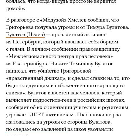
боялась, что когда-нибудь просто не вернется
домой».
В разговоре с «Медузой» Хмелев сообщил, что
Григорьева получала угрозы и от Тимура Булатова.
Булатов (Исаев)
— провластный активист
из Петербурга, который называет себя борцом
с геями. В личном сообщении правозащитнику
«Межрегионального центра прав человека»
из Екатеринбурга Никите Томилову Булатов
написал
, что убийство Григорьевой —
«нравственный джихад», и сделал ставки на то, кто
будет следующим из «божественного карающего
списка». Булатов известен как человек, который
вычисляет подростков-геев в российских школах,
сообщает об их ориентации учителям и родителям,
угрожает ЛГБТ-активистам. Школьники не раз
жаловались
на угрозы со стороны Булатова,
по следам его заявлений
из школ увольняли