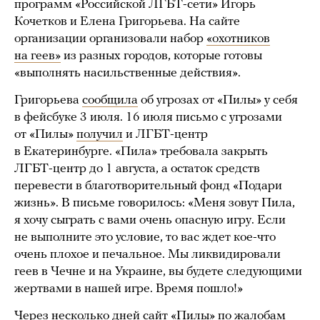
программ «Российской ЛГБТ-сети» Игорь
Кочетков и Елена Григорьева. На сайте
организации организовали набор
«охотников
на геев»
из разных городов, которые готовы
«выполнять насильственные действия».
Григорьева
сообщила
об угрозах от «Пилы» у себя
в фейсбуке 3 июля. 16 июля письмо с угрозами
от «Пилы»
получил
и ЛГБТ-центр
в Екатеринбурге. «Пила» требовала закрыть
ЛГБТ-центр до 1 августа, а остаток средств
перевести в благотворительный фонд «Подари
жизнь». В письме говорилось: «Меня зовут Пила,
я хочу сыграть с вами очень опасную игру. Если
не выполните это условие, то вас ждет кое-что
очень плохое и печальное. Мы ликвидировали
геев в Чечне и на Украине, вы будете следующими
жертвами в нашей игре. Время пошло!»
Через несколько дней сайт «Пилы» по жалобам