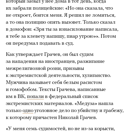
который забыл у нее дома в тот день, когда
их забрали полицейские: «Но она сказала, что
не откроет, боится меня. Я решил не ломиться,
а то она полицию опять вызовет. Только сказал
в домофон: «Зря ты за изнасилование написала,
я тебе за клевету напишу, пиар утрою»». Потом
он передумал подавать в суд.
Как утверждает Грачев, он был судим
за нападения на иностранцев, разжигание
межрелигиозной розни, призывы
к экстремистской деятельности, хулиганство.
Мужчина называет себя белым расистом
и гомофобом. Тексты Грачева, написанные
им в ВК,
попали
в федеральный список
экстремистских материалов. «Медуза» нашла
только
одно
уголовное дело по убийству и грабежу,
к которому причастен Николай Грачев.
«У меня семь судимостей, но не из-за корысти,