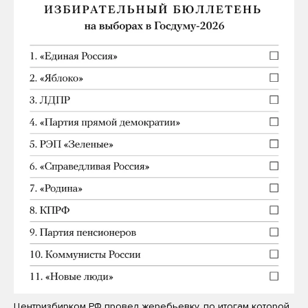
Центризбирком РФ провел жеребьевку, по итогам которой