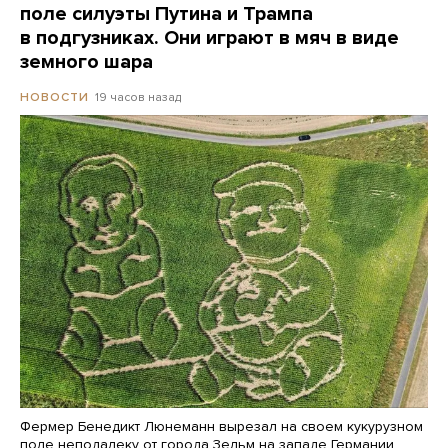
поле силуэты Путина и Трампа
в подгузниках. Они играют в мяч в виде
земного шара
19 часов назад
НОВОСТИ
Фермер Бенедикт Люнеманн вырезал на своем кукурузном
поле неподалеку от города Зельм на западе Германии