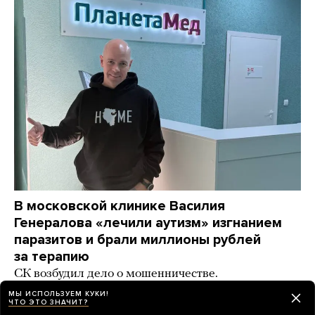
В московской клинике Василия
Генералова «лечили аутизм» изгнанием
паразитов и брали миллионы рублей
за терапию
СК возбудил дело о мошенничестве.
По некоторым данным, основатель клиники уже
МЫ ИСПОЛЬЗУЕМ КУКИ!
уехал из России
ЧТО ЭТО ЗНАЧИТ?