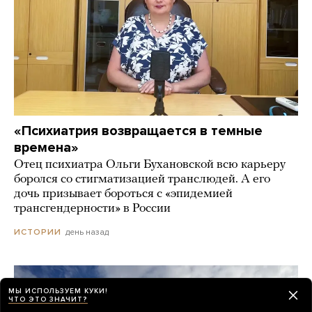
«Психиатрия возвращается в темные
времена»
Отец психиатра Ольги Бухановской всю карьеру
боролся со стигматизацией транслюдей. А его
дочь призывает бороться с «эпидемией
трансгендерности» в России
день назад
ИСТОРИИ
МЫ ИСПОЛЬЗУЕМ КУКИ!
ЧТО ЭТО ЗНАЧИТ?