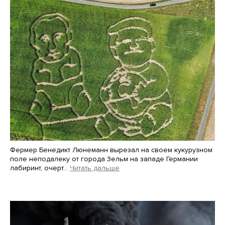
Фермер Бенедикт Люнеманн вырезал на своем кукурузном
поле неподалеку от города Зельм на западе Германии
лабиринт, очерт…
Читать дальше
Martin Meissner / AP / Scanpix / LETA