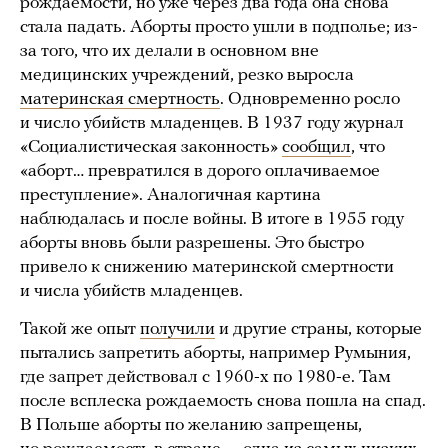
рождаемости, но уже через два года она снова
стала падать. Аборты просто ушли в подполье; из-
за того, что их делали в основном вне
медицинских учреждений, резко выросла
материнская смертность
. Одновременно росло
и число убийств младенцев. В 1937 году журнал
«Социалистическая законность»
сообщил
, что
«аборт… превратился в дорого оплачиваемое
преступление». Аналогичная картина
наблюдалась и после войны. В итоге в 1955 году
аборты вновь были разрешены. Это быстро
привело к снижению материнской смертности
и числа убийств младенцев.
Такой же опыт
получили
и другие страны, которые
пытались запретить аборты, например Румыния,
где запрет действовал с 1960-х по 1980-е. Там
после всплеска рождаемость снова пошла на спад.
В Польше аборты по желанию запрещены,