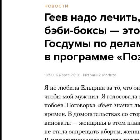
НОВОСТИ
Геев надо лечить
бэби-боксы — это
Госдумы по дела
в программе «По
10:58, 6 марта 2019
Источник:
Meduza
Я не любила Ельцина за то, что он
чтобы мой муж пил. Я голосовала
побоев. Поговорка «бьет значит л
времен. В домогательствах со ст
виноваты — женщины в этом план
не стала запрещать аборты, женщ