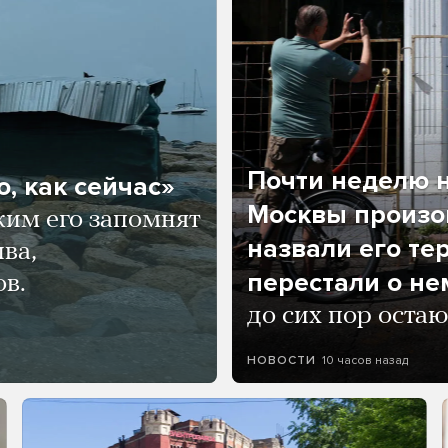
Почти неделю н
, как сейчас»
Москвы произош
ким его запомнят
назвали его те
ва,
перестали о не
ов.
до сих пор остаю
10 часов назад
НОВОСТИ