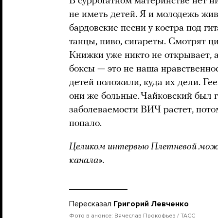
В суррогатном материнстве нет ни
не иметь детей. Я и молодежь жи
бардовские песни у костра под ги
танцы, пиво, сигареты. Смотрят ц
Книжки уже никто не открывает, а
боксы — это не наша нравственнос
детей положили, куда их дели. Гее
они же больные. Чайковский был г
заболеваемости ВИЧ растет, потом
попало.
Целиком интервью Плетневой мо
канала».
Пересказал
Григорий Левченко
Фото в анонсе: Вячеслав Прокофьев / ТАСС