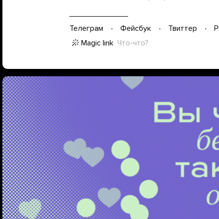
Телеграм
Фейсбук
Твиттер
P
Magic link
Что-что?