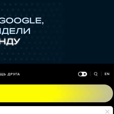
EN
ЩЬ ДРУГА