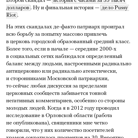
Второй скандал —
история с часами за 35 тысяч 
долларов
. Ну и финальная история —
дело Pussy 
Riot
.
На этих скандалах де-факто патриарх проиграл
всю борьбу за попытку массово привлечь
в церковь городской образованный средний класс.
Более того, если в начале — середине 2000-х
в социальных сетях наблюдался определенный
баланс между людьми, настроенными радикально
антицерковно или радикально атеистически,
и сторонниками Московской патриархии,
то сейчас любая дискуссия за пределами
церковных сообществ забивается тонной
негативных комментариев, особенно со стороны
молодых людей. Когда я в 2012 году проводил
исследование в Орловской области (работа
не опубликована), священники мне четко
говорили, что у них количество посетителей
храмов сократилось процентов на 30. Вероятно,