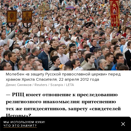
Молебен «в защиту Русской православной церкви» перед
храмом Христа Спасителя, 22 апреля 2012 года
Денис Синяков / Reuters / Scanpix / LETA
— РПЦ имеет отношение к преследованию
религиозного инакомыслия: притеснению
тех же пятидесятников, запрету «свидетелей
Иеговы»?
МЫ ИСПОЛЬЗУЕМ КУКИ!
ЧТО ЭТО ЗНАЧИТ?
— Разумеется, да. Та ее часть, которая