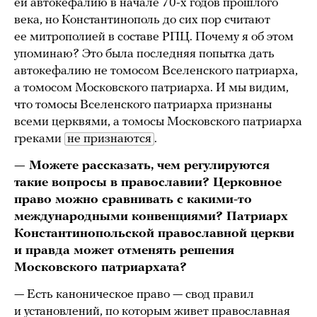
ей автокефалию в начале 70-х годов прошлого
века, но Константинополь до сих пор считают
ее митрополией в составе РПЦ. Почему я об этом
упоминаю? Это была последняя попытка дать
автокефалию не томосом Вселенского патриарха,
а томосом Московского патриарха. И мы видим,
что томосы Вселенского патриарха признаны
всеми церквями, а томосы Московского патриарха
греками
не признаются
.
— Можете рассказать, чем регулируются
такие вопросы в православии? Церковное
право можно сравнивать с какими-то
международными конвенциями? Патриарх
Константинопольской православной церкви
и правда может отменять решения
Московского патриархата?
— Есть каноническое право — свод правил
и установлений, по которым живет православная