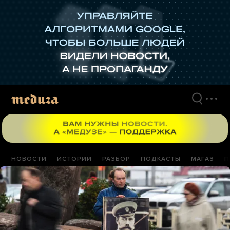
Перейти
к
материалам
НОВОСТИ
ИСТОРИИ
РАЗБОР
ПОДКАСТЫ
МАГАЗ
П