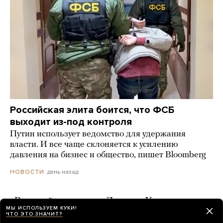
Российская элита боится, что ФСБ
выходит из-под контроля
Путин использует ведомство для удержания
власти. И все чаще склоняется к усилению
давления на бизнес и общество, пишет Bloomberg
день назад
НОВОСТИ
«Веселый молочник» Джастас Уолкер
МЫ ИСПОЛЬЗУЕМ КУКИ!
рассказал, что его вместе с семьей
ЧТО ЭТО ЗНАЧИТ?