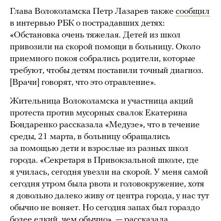
Глава Волоколамска Петр Лазарев также
сообщил
в интервью РБК о пострадавших детях:
«Обстановка очень тяжелая. Детей из школ
привозили на скорой помощи в больницу. Около
приемного покоя собрались родители, которые
требуют, чтобы детям поставили точный диагноз.
[Врачи] говорят, что это отравление».
Жительница Волоколамска и участница акций
протеста против мусорных свалок Екатерина
Бондаренко рассказала «Медузе», что в течение
среды, 21 марта, в больницу обращались
за помощью дети и взрослые из разных школ
города. «Секретаря в Привокзальной школе, где
я училась, сегодня увезли на скорой. У меня самой
сегодня утром была рвота и головокружение, хотя
я довольно далеко живу от центра города, у нас тут
обычно не воняет. Но сегодня запах был гораздо
более едкий, чем обычно», — рассказала