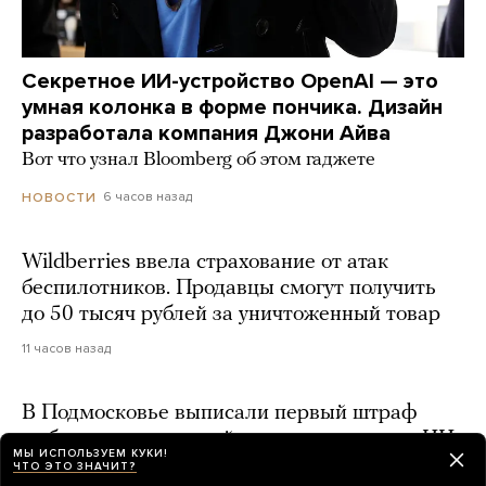
Секретное ИИ-устройство OpenAI — это
умная колонка в форме пончика. Дизайн
разработала компания Джони Айва
Вот что узнал Bloomberg об этом гаджете
6 часов назад
НОВОСТИ
Wildberries ввела страхование от атак
беспилотников. Продавцы смогут получить
до 50 тысяч рублей за уничтоженный товар
11 часов назад
В Подмосковье выписали первый штраф
за борщевик, который нашли с помощью ИИ
МЫ ИСПОЛЬЗУЕМ КУКИ!
ЧТО ЭТО ЗНАЧИТ?
7 часов назад