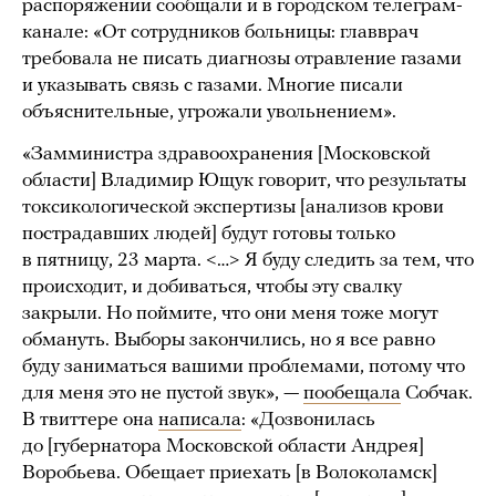
распоряжении сообщали и в городском телеграм-
канале: «От сотрудников больницы: главврач
требовала не писать диагнозы отравление газами
и указывать связь с газами. Многие писали
объяснительные, угрожали увольнением».
«Замминистра здравоохранения [Московской
области] Владимир Ющук говорит, что результаты
токсикологической экспертизы [анализов крови
пострадавших людей] будут готовы только
в пятницу, 23 марта. <…> Я буду следить за тем, что
происходит, и добиваться, чтобы эту свалку
закрыли. Но поймите, что они меня тоже могут
обмануть. Выборы закончились, но я все равно
буду заниматься вашими проблемами, потому что
для меня это не пустой звук», —
пообещала
Собчак.
В твиттере она
написала
: «Дозвонилась
до [губернатора Московской области Андрея]
Воробьева. Обещает приехать [в Волоколамск]