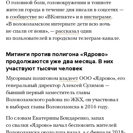
О головной боли, головокружении и тошноте
жители города в течение дня писали в соцсетях —
в
сообществе
во «ВКонтакте» и в
инстаграме
.
«В волоколамском интернате дети всю ночь
не спали от вони», —
рассказал
один
из пользователей в городском телеграм-канале.
Митинги против полигона «Ядрово»
продолжаются уже два месяца. В них
участвуют тысячи человек
Мусорным полигоном
владеет
ООО «Ядрово», его
генеральный директор Алексей Сулимов —
бывший первый заместитель главы
Волоколамского района по ЖКХ, он участвовал
в выборах главы Волоколамска в 2016 году.
По словам Екатерины Бондаренко, запах
со свалки «Ядрово» начал беспокоить жителей
Волоколамска около года назад, а с февраля 2018-