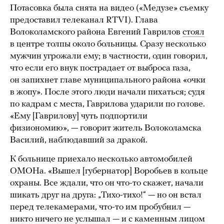
Потасовка была снята на видео («Медузе» съемку
предоставил телеканал RTVI). Глава
Волоколамского района Евгений Гаврилов
стоял
в центре толпы около больницы. Сразу несколько
мужчин угрожали ему; в частности, один говорил,
что если его внук пострадает от выброса газа,
он запихнет главе муниципального района «очки
в жопу». После этого люди начали пихаться; судя
по кадрам с места, Гаврилова ударили по голове.
«Ему [Гаврилову] чуть подпортили
физиономию», — говорит житель Волоколамска
Василий, наблюдавший за дракой.
К больнице приехало несколько автомобилей
ОМОНа. «Вышел [губернатор] Воробьев в кольце
охраны. Все ждали, что он что-то скажет, начали
шикать друг на друга: „Тихо-тихо!“ — но он встал
перед телекамерами, что-то им пробубнил —
никто ничего не услышал — и с каменным лицом