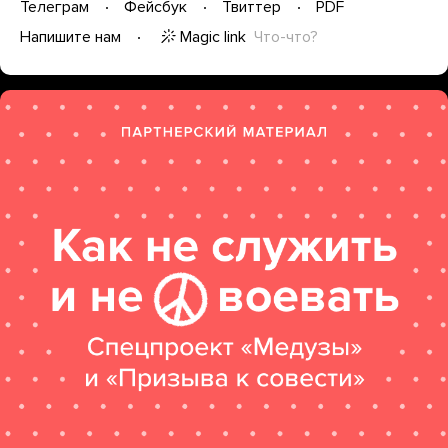
Телеграм
Фейсбук
Твиттер
PDF
Magic link
Что-что?
Напишите нам