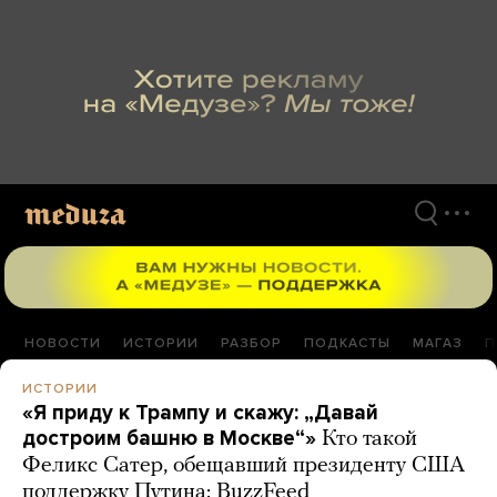
Перейти
к
материалам
НОВОСТИ
ИСТОРИИ
РАЗБОР
ПОДКАСТЫ
МАГАЗ
П
ИСТОРИИ
«Я приду к Трампу и скажу: „Давай
достроим башню в Москве“»
Кто такой
Феликс Сатер, обещавший президенту США
поддержку Путина: BuzzFeed