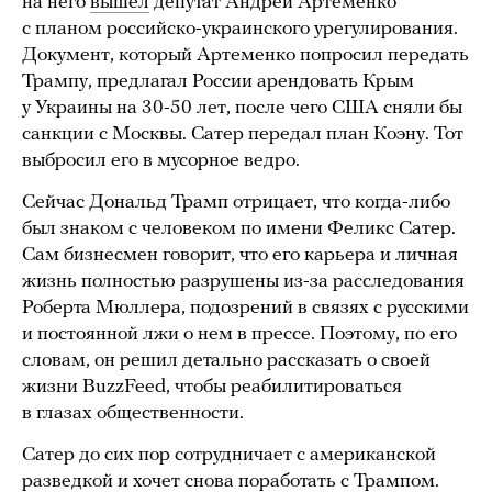
на него
вышел
депутат Андрей Артеменко
с планом российско-украинского урегулирования.
Документ, который Артеменко попросил передать
Трампу, предлагал России арендовать Крым
у Украины на 30-50 лет, после чего США сняли бы
санкции с Москвы. Сатер передал план Коэну. Тот
выбросил его в мусорное ведро.
Сейчас Дональд Трамп отрицает, что когда-либо
был знаком с человеком по имени Феликс Сатер.
Сам бизнесмен говорит, что его карьера и личная
жизнь полностью разрушены из-за расследования
Роберта Мюллера, подозрений в связях с русскими
и постоянной лжи о нем в прессе. Поэтому, по его
словам, он решил детально рассказать о своей
жизни BuzzFeed, чтобы реабилитироваться
в глазах общественности.
Сатер до сих пор сотрудничает с американской
разведкой и хочет снова поработать с Трампом.