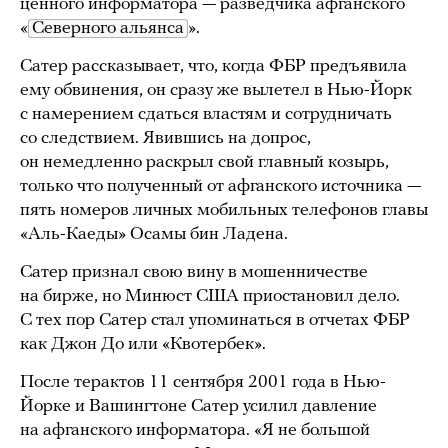
ценного информатора — разведчика афганского
«
Северного альянса
».
Сатер рассказывает, что, когда ФБР предъявила
ему обвинения, он сразу же вылетел в Нью-Йорк
с намерением сдаться властям и сотрудничать
со следствием. Явившись на допрос,
он немедленно раскрыл свой главный козырь,
только что полученный от афганского источника —
пять номеров личных мобильных телефонов главы
«Аль-Каеды» Осамы бин Ладена.
Сатер признал свою вину в мошенничестве
на бирже, но Минюст США приостановил дело.
С тех пор Сатер стал упоминаться в отчетах ФБР
как Джон До или «Квотербек».
После терактов 11 сентября 2001 года в Нью-
Йорке и Вашингтоне Сатер усилил давление
на афганского информатора. «Я не большой