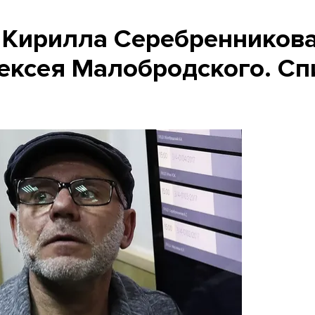
а Кирилла Серебренникова
ексея Малобродского. Сп