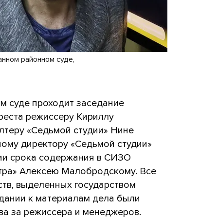
анном районном суде,
ом суде проходит заседание
реста режиссеру Кириллу
лтеру «Седьмой студии» Нине
ому директору «Седьмой студии»
ии срока содержания в СИЗО
тра» Алексею Малобродскому. Все
ств, выделенных государством
едании к материалам дела были
а за режиссера и менеджеров.