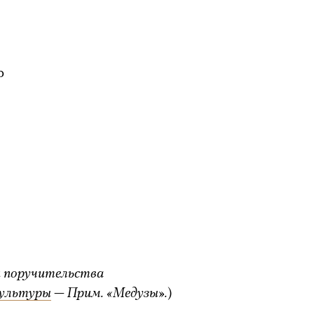
р
и поручительства
культуры
— Прим. «Медузы».
)