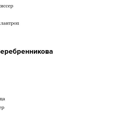
жиссер
илантроп
Серебренникова
ица
ер