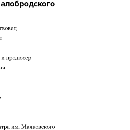
Малобродского
ствовед
т
 и продюсер
ая
р
атра им. Маяковского