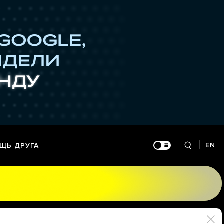
EN
ЩЬ ДРУГА