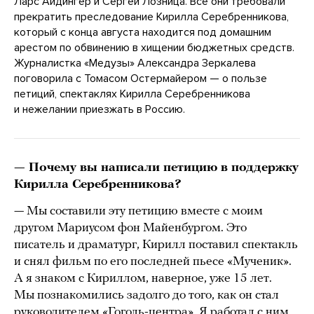
Ларс Айдингер и Сергей Лозница. Все они требовали
прекратить преследование Кирилла Серебренникова,
который с конца августа находится под домашним
арестом по обвинению в хищении бюджетных средств.
Журналистка «Медузы» Александра Зеркалева
поговорила с Томасом Остермайером — о пользе
петиций, спектаклях Кирилла Серебренникова
и нежелании приезжать в Россию.
— Почему вы написали петицию в поддержку
Кирилла Серебренникова?
— Мы составили эту петицию вместе с моим
другом Мариусом фон Майенбургом. Это
писатель и драматург, Кирилл поставил спектакль
и снял фильм по его последней пьесе «Мученик».
А я знаком с Кириллом, наверное, уже 15 лет.
Мы познакомились задолго до того, как он стал
руководителем «Гоголь-центра». Я работал с ним,