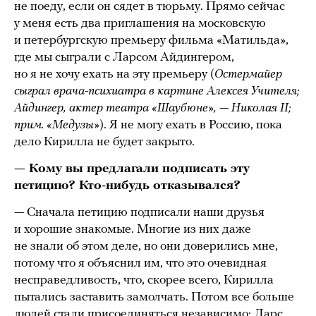
не поеду, если он сядет в тюрьму. Прямо сейчас
у меня есть два приглашения на московскую
и петербургскую премьеру фильма «Матильда»,
где мы сыграли с Ларсом Айдингером,
но я не хочу ехать на эту премьеру (
Остермайер
сыграл врача-психиатра в картине Алексея Учителя;
Айдингер, актер театра «Шаубюне», — Николая II;
прим. «Медузы»
). Я не могу ехать в Россию, пока
дело Кирилла не будет закрыто.
— Кому вы предлагали подписать эту
петицию? Кто-нибудь отказывался?
— Сначала петицию подписали наши друзья
и хорошие знакомые. Многие из них даже
не знали об этом деле, но они доверились мне,
потому что я объяснил им, что это очевидная
несправедливость, что, скорее всего, Кирилла
пытались заставить замолчать. Потом все больше
людей стали присоединяться независимо: Ларс