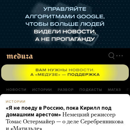
Перейти
к
материалам
НОВОСТИ
ИСТОРИИ
РАЗБОР
ПОДКАСТЫ
МАГАЗ
П
ИСТОРИИ
«Я не поеду в Россию, пока Кирилл под
домашним арестом»
Немецкий режиссер
Томас Остермайер — о деле Серебренникова
и «Матильде»