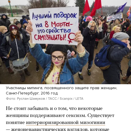
Участницы митинга, посвященного защите прав женщин,
Санкт-Петербург, 2016 год
Фото: Руслан Шамуков / ТАСС / Scanpix / LETA
Не стоит забывать и о том, что некоторые
женщины поддерживают сексизм. Существует
понятие
интериоризированной мизогинии
— женоненавистнических взглядов, которые