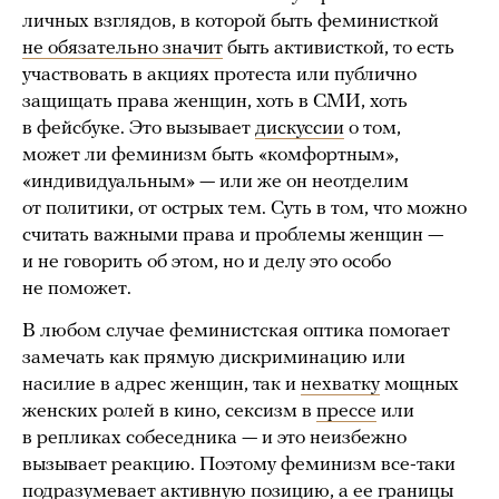
личных взглядов, в которой быть феминисткой
не обязательно значит
быть активисткой, то есть
участвовать в акциях протеста или публично
защищать права женщин, хоть в СМИ, хоть
в фейсбуке. Это вызывает
дискуссии
о том,
может ли феминизм быть «комфортным»,
«индивидуальным» — или же он неотделим
от политики, от острых тем. Суть в том, что можно
считать важными права и проблемы женщин —
и не говорить об этом, но и делу это особо
не поможет.
В любом случае феминистская оптика помогает
замечать как прямую дискриминацию или
насилие в адрес женщин, так и
нехватку
мощных
женских ролей в кино, сексизм в
прессе
или
в репликах собеседника — и это неизбежно
вызывает реакцию. Поэтому феминизм все-таки
подразумевает активную позицию, а ее границы