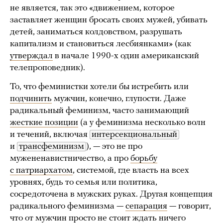
не является, так это «движением, которое
заставляет женщин бросать своих мужей, убивать
детей, заниматься колдовством, разрушать
капитализм и становиться лесбиянками» (как
утверждал
в начале 1990-х один американский
телепроповедник).
То, что феминистки хотели бы истребить или
подчинить
мужчин, конечно, глупости. Даже
радикальный феминизм, часто занимающий
жесткие позиции
(а у феминизма несколько волн
и течений, включая
интерсекциональный
и
трансфеминизм
), — это не про
мужененавистничество, а про
борьбу
с патриархатом
, системой, где власть на всех
уровнях, будь то семья или политика,
сосредоточена в мужских руках. Другая концепция
радикального феминизма —
сепарация
— говорит,
что от мужчин просто не стоит ждать ничего