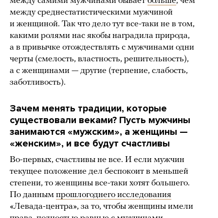
между самими мужчинами бывает
больше
, чем
между среднестатистическими мужчиной
и женщиной. Так что дело тут все-таки не в том,
какими ролями нас якобы наградила природа,
а в привычке отождествлять с мужчинами одни
черты (смелость, властность, решительность),
а с женщинами — другие (терпение, слабость,
заботливость).
Зачем менять традиции, которые
существовали веками? Пусть мужчины
занимаются «мужским», а женщины —
«женским», и все будут счастливы
Во-первых, счастливы не все. И если мужчин
текущее положение дел беспокоит в меньшей
степени, то женщины все-таки хотят большего.
По данным
прошлогоднего исследования
«Левада-центра», за то, чтобы женщины имели