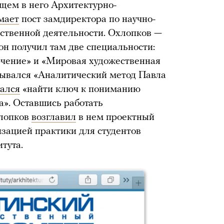
ящем в него Архитектурно-
мает
пост замдиректора по научно-
йственной деятельности. Охлопков —
 он получил там две специальности:
рчение» и «Мировая художественная
зывался «Аналитический метод Павла
ался
«найти ключ к пониманию
». Оставшись работать
хлопков
возглавил
в нем проектный
изацией практики для студентов
тута.