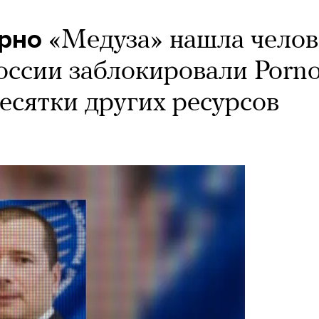
орно
«Медуза» нашла челов
России заблокировали Porno
есятки других ресурсов