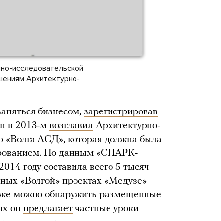
чно-исследовательской
шениям Архитектурно-
заняться бизнесом,
зарегистрировав
он в 2013-м
возглавил
Архитектурно-
ю «Волга АСД», которая должна была
ированием. По данным «СПАРК-
014 году составила всего 5 тысяч
нных «Волгой» проектах «Медузе»
также можно обнаружить размещенные
ых он
предлагает
частные уроки