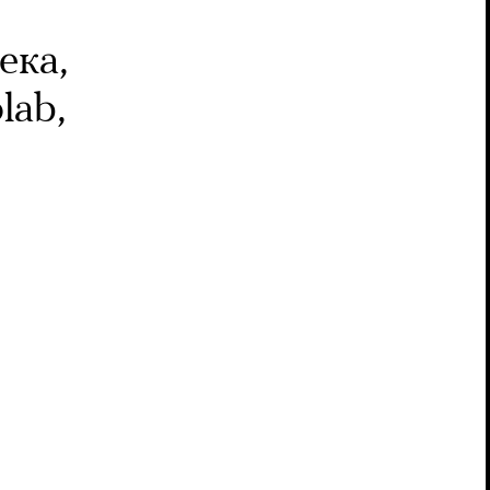
ека,
lab,