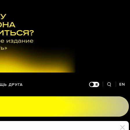
EN
ЩЬ ДРУГА