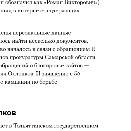
ин обозначил как «Роман Викторович»)
аниц в интернете, содержащих
лены персональные данные
лось найти несколько документов,
тво началось в связи с обращением Р.
анов прокуратуры Самарской области
 обращений о блокировке сайтов —
вич Охлопков. И
заявление
с 56
го кампании по борьбе
пков
ает в Тольяттинском государственном