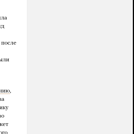
яла
уд
 после
были
анию
,
ва
ику
во
жет
ого