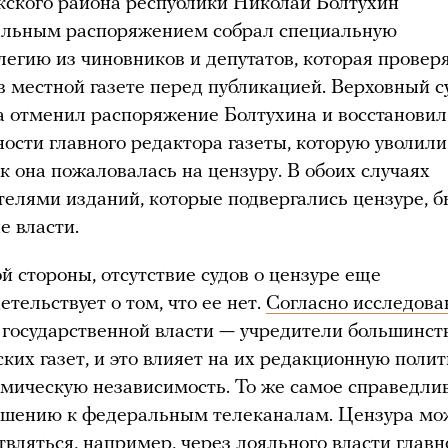
кского района республики Николай Болтухин
льным распоряжением собрал специальную
легию из чиновников и депутатов, которая провер
 в местной газете перед публикацией. Верховный с
а отменил распоряжение Болтухина и восстановил
ности главного редактора газеты, которую уволили
ак она пожаловалась на цензуру. В обоих случаях
телями изданий, которые подвергались цензуре, 
е власти.
й стороны, отсутствие судов о цензуре еще
етельствует о том, что ее нет.
Согласно исследов
 государственной власти — учредители большинст
ких газет, и это влияет на их редакционную полит
омическую независимость. То же самое справедли
ошению к федеральным телеканалам. Цензура мо
твляться, например, через лояльного власти главн