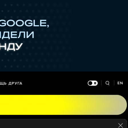
EN
ЩЬ ДРУГА