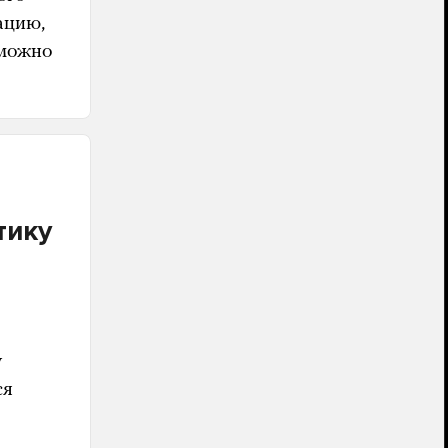
ацию,
 можно
тику
у
ся