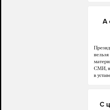
А 
Презид
нельзя
матери
СМИ, н
в устав
С 