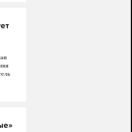
ует
чаи
ния
тель
ые»