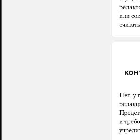
редакто
или со
считат
кон
Нет, у 
редакц
Предст
и треб
учред