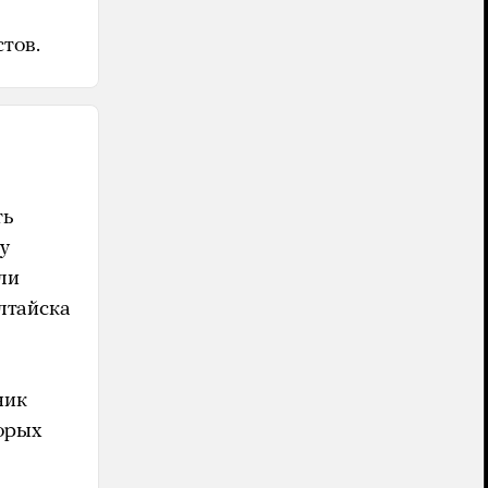
стов.
ть
у
ли
Алтайска
ник
торых