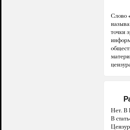
Слово 
называ
точки з
информ
общест
матери
цензура
Р
Нет. В
В стать
Цензур