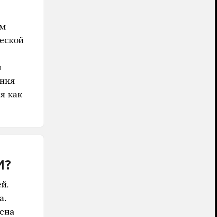
ом
ческой
и
ания
я как
И?
й.
а.
рена