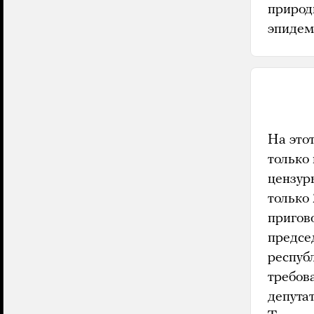
природ
эпидем
На это
только
цензур
только 
пригов
предсе
респуб
требова
депутат