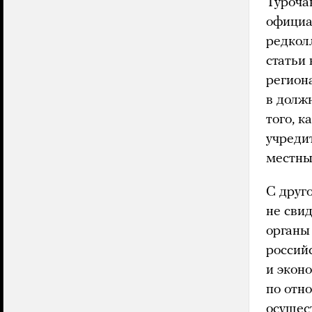
Туроча
официа
редкол
статьи
регион
в долж
того, к
учреди
местны
С друго
не свид
органы
российс
и экон
по отн
осущес