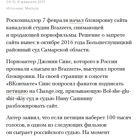
09:31, 8 февраля 2017
Источник:
Meduza
Роскомнадзор 7 февраля
начал
блокировку сайта
канадской студии Brazzers, снимающей
и продающей порнофильмы. Решение о запрете
сайта вынес в октябре 2016 года Большеглушицкий
районный суд Самарской области.
Порноактер Джонни Синс, которого в России
прозвали «лысым из Brazzers», выступил против
блокировки. На своей странице в соцсети
«ВКонтакте» Синс попросил фанатов подписать
петицию
на Change.org, призывающую Bol-she-glu-
shit-skiy суд и судью Нину Сашнину
разблокировать сайт.
Актер заявил, что если петиция наберет 100 тысяч
голосов, в одном из следующих фильмов
он сыграет российского судью. На момент