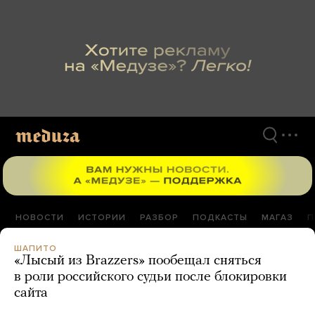
Перейти
к
материалам
НОВОСТИ
ИСТОРИИ
РАЗБОР
ПОДКАСТЫ
МАГАЗ
П
ШАПИТО
«Лысый из Brazzers» пообещал сняться
в роли российского судьи после блокировки
сайта