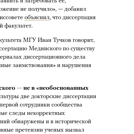
заявить и затребовать ее,
ожение не получило», — добавил
диссовете
объяснил
, что диссертация
й факультет.
культета МГУ Иван Тучков говорит,
иссертацию Мединского по существу
атериалах диссертационного дела
нные заимствования» и нарушения
кого — не в «необоснованных
льтуры две докторские диссертации
 первой сотрудники сообщества
ные следы некорректных
ний обнаружены и в исторической
новные претензии ученых вызвал