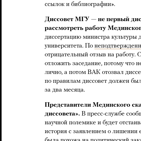
ссылок и библиографии».
Диссовет МГУ — не первый дис
рассмотреть работу Мединско
диссертацию министра культуры 
университета. По
неподтвержден
отрицательный отзыв на работу.
отложить заседание, потому что н
лично, а потом ВАК отозвал дисс
по правилам диссовет должен бы
за два месяца.
Представители Мединского ска
диссовета».
В пресс-службе сооб
научной полемике и будет отстаива
история c заявлением о лишении е
была похожа на политический зака