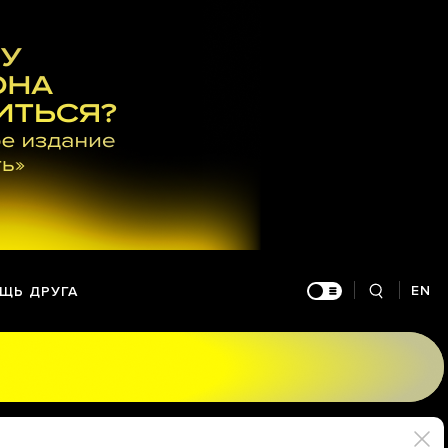
EN
ЩЬ ДРУГА