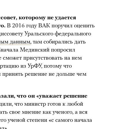
совет, которому не удается
го.
В 2016 году ВАК поручил оценить
диссовету Уральского федерального
ным данным
, там собирались дать
 Сначала Мединский попросил
е сможет присутствовать на нем
ертацию из УрФУ, потому что
л принять решение не дольше чем
зали, что он «уважает решение
щили, что министр готов к любой
ть свое мнение как ученого, а вся
го ученой степени «с самого начала
з».