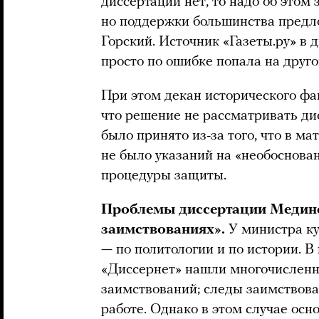
диссертации нет, то надо об этом 
но поддержки большинства предл
Горский. Источник «Газеты.ру» в 
просто по ошибке попала на друго
При этом декан исторического фа
что решение не рассматривать д
было принято из-за того, что в м
не было указаний на «необоснова
процедуры защиты.
Проблемы диссертации Мединс
заимствованиях».
У министра ку
— по политологии и по истории. В
«Диссернет» нашли многочислен
заимствований; следы заимствова
работе. Однако в этом случае ос