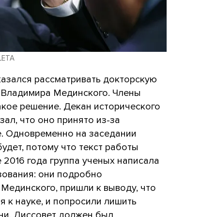
 LETA
азался рассматривать докторскую
 Владимира Мединского. Члены
акое решение. Декан исторического
зал, что оно принято из-за
е. Одновременно на заседании
удет, потому что текст работы
е 2016 года группа ученых написала
зования: они подробно
Мединского, пришли к выводу, что
я к науке, и попросили лишить
ни. Диссовет должен был