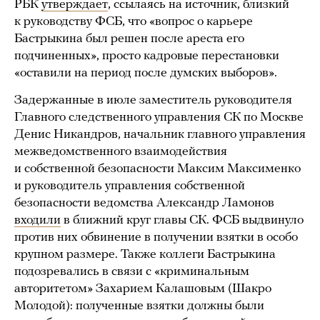
РБК
утверждает
, ссылаясь на источник, близкий
к руководству ФСБ, что «вопрос о карьере
Бастрыкина был решен после ареста его
подчиненных», просто кадровые перестановки
«оставили на период после думских выборов».
Задержанные в июле заместитель руководителя
Главного следственного управления СК по Москве
Денис Никандров, начальник главного управления
межведомственного взаимодействия
и собственной безопасности Максим Максименко
и руководитель управления собственной
безопасности ведомства Александр Ламонов
входили
в ближний круг главы СК. ФСБ выдвинуло
против них обвинение в получении взятки в особо
крупном размере. Также коллеги Бастрыкина
подозревались в связи с «криминальным
авторитетом» Захарием Калашовым (Шакро
Молодой): полученные взятки должны были