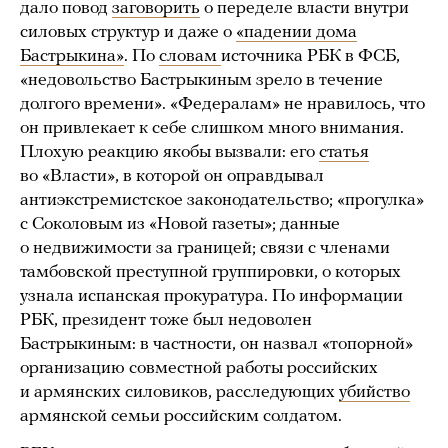
дало повод
заговорить
о переделе власти внутри
силовых структур и даже о
«падении дома
Бастрыкина»
. По
словам
источника РБК в ФСБ,
«недовольство Бастрыкиным зрело в течение
долгого времени». «Федералам» не нравилось, что
он привлекает к себе слишком много внимания.
Плохую реакцию якобы вызвали: его
статья
во «Власти», в которой он оправдывал
антиэкстремистское законодательство; «прогулка»
с Соколовым из «Новой газеты»; данные
о недвижимости за границей; связи с членами
тамбовской преступной группировки, о которых
узнала испанская прокуратура. По информации
РБК, президент тоже был недоволен
Бастрыкиным: в частности, он назвал «топорной»
организацию совместной работы российских
и армянских силовиков, расследующих
убийство
армянской семьи российским солдатом.