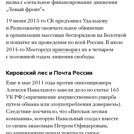
назвал «легальное финансирование движения
„Левый фронт“».
19 июня 2013-го СК предъявил Удальцову
и Развозжаеву окончательное обвинение
в организации массовых беспорядков на Болотной
и попытке их проведения по всей России. В июле
2014-го Мосгорсуд
приговорил
их к четырем
с половиной годам лишения свободы.
Кировский лес и Почта России
Еще в мае 2011 года против оппозиционера
Алексея Навального завели дело по статье 165
УК РФ («причинение имущественного ущерба
путем обмана или злоупотребления доверием»).
Следствие посчитало, что «Вятская лесная
компания», которую Навальный создал вместе
со своим знакомым Петром Офицеровым,
по заниженным ценам покупала сырье