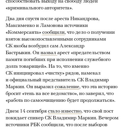
способствовать выходу на свободу людей
«криминального авторитета».
Два дня спустя после ареста Никандрова,
Максименко и Ламонова источники
«Коммерсанта»
сообщили
, что дело о получении
взяток высокопоставленными сотрудниками
СК якобы возбудил сам Александр
Бастрыкин. Он
назвал
арест «предательством
памяти погибших при исполнении служебного
долга товарищей». На то, что именно
СК инициировал «чистку» рядов, намекал
и официальный представитель СК Владимир
Маркин. Он выразил
сожаление
, что эта историю
бросит «тень на все ведомство», но заверил, что
«работа по самоочищению будет продолжаться».
Днем 14 сентября
стало известно
, что свой пост
покидает спикер СК Владимир Маркин. Вечером
источники РБК
сообщили
, что после выборов