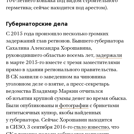
104-летнего коньяка под видом строительного
герметика; сейчас находится под арестом).
Губернаторские дела
С 2015 года произошло несколько громких
задержаний глав регионов. Бывшего губернатора
Сахалина Александра Хорошавина,
руководившего областью восемь лет,
задержали
в марте 2015-го вместе с тремя заместителями
прямо в здании регионального правительства.
В СК заявили о заведенном на чиновника
уголовном деле о взятке, а пресс-секретарь
ведомства Владимир Маркин отчитался
об изъятии крупной суммы денег во время обыска.
Были опубликованы и
фотографии
с брикетами
пятитысячных купюр, якобы найденных
у губернатора. Сейчас Хорошавин находится
в СИЗО, 3 сентября 2016-го
стало известно
, что