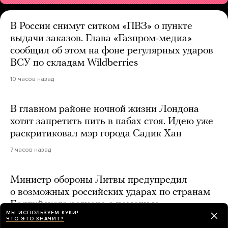
В России снимут ситком «ПВЗ» о пункте
выдачи заказов. Глава «Газпром-медиа»
сообщил об этом на фоне регулярных ударов
ВСУ по складам Wildberries
10 часов назад
В главном районе ночной жизни Лондона
хотят запретить пить в пабах стоя. Идею уже
раскритиковал мэр города Садик Хан
7 часов назад
Министр обороны Литвы предупредил
о возможных российских ударах по странам
Балтийского региона с помощью
МЫ ИСПОЛЬЗУЕМ КУКИ!
захваченных украинских дронов
ЧТО ЭТО ЗНАЧИТ?