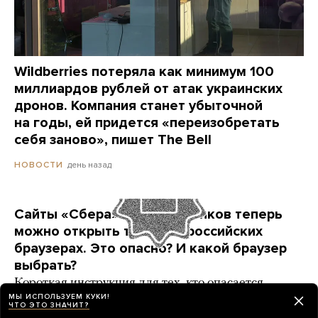
Wildberries потеряла как минимум 100
миллиардов рублей от атак украинских
дронов. Компания станет убыточной
на годы, ей придется «переизобретать
себя заново», пишет The Bell
день назад
НОВОСТИ
Сайты «Сбера» и других банков теперь
можно открыть только в российских
браузерах. Это опасно? И какой браузер
выбрать?
Короткая инструкция для тех, кто опасается
переходить на продукты «Яндекса» и VK
МЫ ИСПОЛЬЗУЕМ КУКИ!
ЧТО ЭТО ЗНАЧИТ?