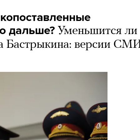
окопоставленные
то дальше?
Уменьшится ли
а Бастрыкина: версии СМ