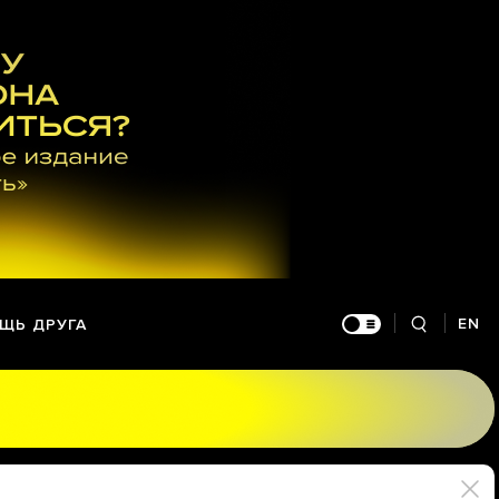
EN
ЩЬ ДРУГА