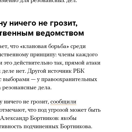
именно для резонансных дел.
у ничего не грозит,
ственным ведомством
ет, что «клановая борьба» среди
мственному принципу: члены каждого
и это действительно так, прямой атаки
 деле нет. Другой источник РБК
о с выборами — у правоохранительных
а резонансные дела.
 ничего не грозит,
сообщили
отмечают, что под угрозой может быть
 Александр Бортников: якобы
активность подчиненных Бортникова.