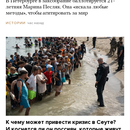
В Петербурге в заксобрание баллотируется 21-
летняя Марина Песляк. Она «искала любые
методы», чтобы агитировать за мир
час назад
ИСТОРИИ
К чему может привести кризис в Сеуте?
И коснется ли он россиян, которые живут