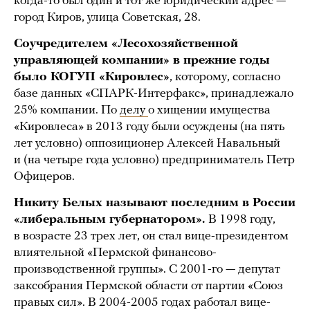
когда-то был один и тот же юридический адрес —
город Киров, улица Советская, 28.
Соучредителем «Лесохозяйственной
управляющей компании» в прежние годы
было КОГУП «Кировлес»
, которому, согласно
базе данных «СПАРК-Интерфакс», принадлежало
25% компании. По
делу
о хищении имущества
«Кировлеса» в 2013 году были осуждены (на пять
лет условно) оппозиционер Алексей Навальный
и (на четыре года условно) предприниматель Петр
Офицеров.
Никиту Белых называют последним в России
«либеральным губернатором».
В 1998 году,
в возрасте 23 трех лет, он стал вице-президентом
влиятельной «Пермской финансово-
производственной группы». С 2001-го — депутат
заксобрания Пермской области от партии «Союз
правых сил». В 2004-2005 годах работал вице-