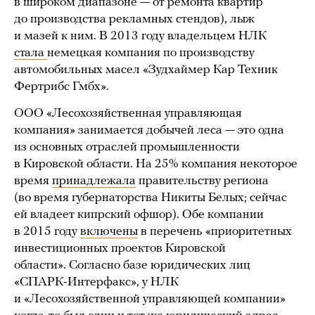
в широком диапазоне — от ремонта квартир
до производства рекламных стендов), лыж
и мазей к ним. В 2013 году владельцем НЛК
стала
немецкая компания по производству
автомобильных масел «Зудхаймер Кар Техник
Фертрибс Гмбх».
ООО «Лесохозяйственная управляющая
компания» занимается добычей леса — это одна
из основных отраслей промышленности
в Кировской области. На 25% компания некоторое
время
принадлежала
правительству региона
(во время губернаторства Никиты Белых; сейчас
ей владеет кипрский офшор). Обе компании
в 2015 году
включены
в перечень «приоритетных
инвестиционных проектов Кировской
области». Согласно базе юридических лиц
«СПАРК-Интерфакс», у НЛК
и «Лесохозяйственной управляющей компании»