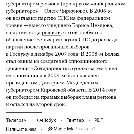
губернатором региона (при другом «либеральном
губернаторе» — Олеге Чиркунове). В 2005-м
он возглавил партию СПС на федеральном
уровне — вместо ушедшего Бориса Немцова;
в партии тогда
решили
, что ей требуется
обновление. Белых руководил СПС до распада
партии после провальных выборов
в Госдуму в декабре 2007 года. В 2008-м Белых
стал одним из создателей оппозиционного
движения «Солидарность», однако затем ушел
из оппозиции и в 2009-м был назначен
президентом Дмитрием Медведевым
губернатором Кировской области. В 2014 году
он победил на прямых выборах главы региона
и остался на второй срок.
Телеграм
Фейсбук
Твиттер
PDF
Magic link
Что-что?
Напишите нам