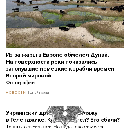
Из-за жары в Европе обмелел Дунай.
На поверхности реки показались
затонувшие немецкие корабли времен
Второй мировой
Фотографии
5 дней назад
НОВОСТИ
Украинский дрон попал по пляжу
в Геленджике. Куда он летел? Его сбили?
Точных ответов нет. Но недалеко от места