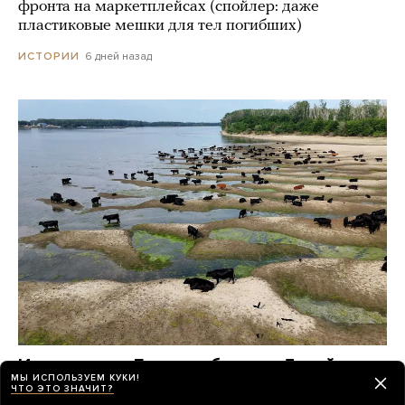
фронта на маркетплейсах (спойлер: даже
пластиковые мешки для тел погибших)
6 дней назад
ИСТОРИИ
Из-за жары в Европе обмелел Дунай.
МЫ ИСПОЛЬЗУЕМ КУКИ!
На поверхности реки показались
ЧТО ЭТО ЗНАЧИТ?