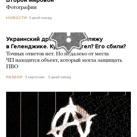
Второй мировой
Фотографии
5 дней назад
НОВОСТИ
Украинский дрон попал по пляжу
в Геленджике. Куда он летел? Его сбили?
Точных ответов нет. Но недалеко от места
ЧП находится объект, который могла защищать
ПВО
3 карточки
5 дней назад
РАЗБОР