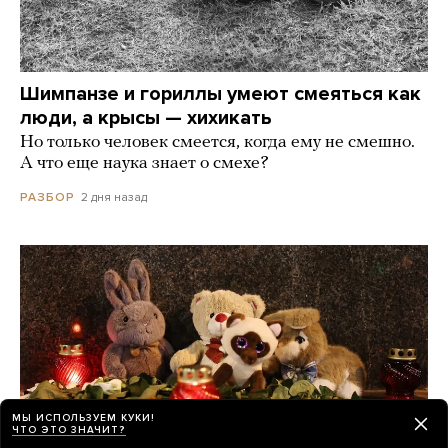
Шимпанзе и гориллы умеют смеяться как
люди, а крысы — хихикать
Но только человек смеется, когда ему не смешно.
А что еще наука знает о смехе?
2 дня назад
РАЗБОР
МЫ ИСПОЛЬЗУЕМ КУКИ!
ЧТО ЭТО ЗНАЧИТ?