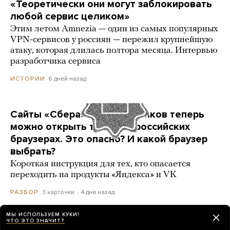
«Теоретически они могут заблокировать
любой сервис целиком»
Этим летом Amnezia — один из самых популярных
VPN-сервисов у россиян — пережил крупнейшую
атаку, которая длилась полтора месяца. Интервью
разработчика сервиса
6 дней назад
ИСТОРИИ
Сайты «Сбера» и других банков теперь
можно открыть только в российских
браузерах. Это опасно? И какой браузер
выбрать?
Короткая инструкция для тех, кто опасается
переходить на продукты «Яндекса» и VK
3 карточки
4 дня назад
РАЗБОР
МЫ ИСПОЛЬЗУЕМ КУКИ!
ЧТО ЭТО ЗНАЧИТ?