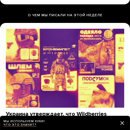
О ЧЕМ МЫ ПИСАЛИ НА ЭТОЙ НЕДЕЛЕ
Украина утверждает, что Wildberries
помогает снабжать армию РФ. Это
МЫ ИСПОЛЬЗУЕМ КУКИ!
ЧТО ЭТО ЗНАЧИТ?
действительно так?