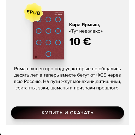
Кира Ярмыш, «Тут недалеко»