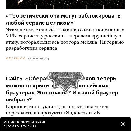
«Теоретически они могут заблокировать
любой сервис целиком»
Этим летом Amnezia — один из самых популярных
VPN-сервисов у россиян — пережил крупнейшую
атаку, которая длилась полтора месяца. Интервью
разработчика сервиса
7 дней назад
ИСТОРИИ
Сайты «Сбера» и других банков теперь
можно открыть только в российских
браузерах. Это опасно? И какой браузер
выбрать?
Короткая инструкция для тех, кто опасается
переходить на продукты «Яндекса» и VK
МЫ ИСПОЛЬЗУЕМ КУКИ!
3 карточки
5 дней назад
РАЗБОР
ЧТО ЭТО ЗНАЧИТ?