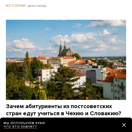
день назад
ИСТОРИИ
Зачем абитуриенты из постсоветских
стран едут учиться в Чехию и Словакию?
Это дорого? А язык сложно выучить? Вот
МЫ ИСПОЛЬЗУЕМ КУКИ!
что говорят они сами
ЧТО ЭТО ЗНАЧИТ?