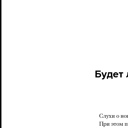
Будет 
Слухи о но
При этом п