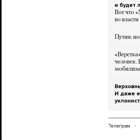
и будет 
Вот что «
во власти
Путин: но
«Верстка
человек. 
мобилиза
Верховны
И даже е
уклонис
Телеграм