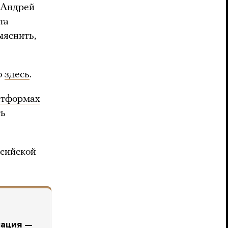
 Андрей
та
ыяснить,
о
здесь
.
атформах
ть
ссийской
зация —