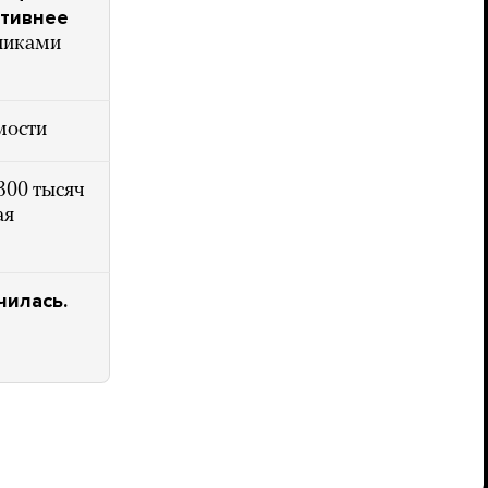
ктивнее
чниками
мости
300 тысяч
ая
чилась.