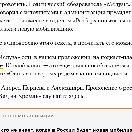
проводить. Политический обозреватель «Медузы»
оворил с источниками в администрации президен
ьстве — и вместе с отделом «Разбор» попытался в
 власти новую мобилизацию.
 аудиоверсию этого текста, а прочитать его можн
Медуза»
есть в нашем
приложении
, на
подкаст-пл
е
. Ютьюб-канал — это еще один способ поддержа
те
«Стать спонсором» рядом с кнопкой подписки.
 Андрея Перцева и Александры Прокопенко о ро
«Вид на Кремль» слушайте
здесь
.
ЕСТНО О МОБИЛИЗАЦИИ
кто не знает, когда в России будет новая мобили