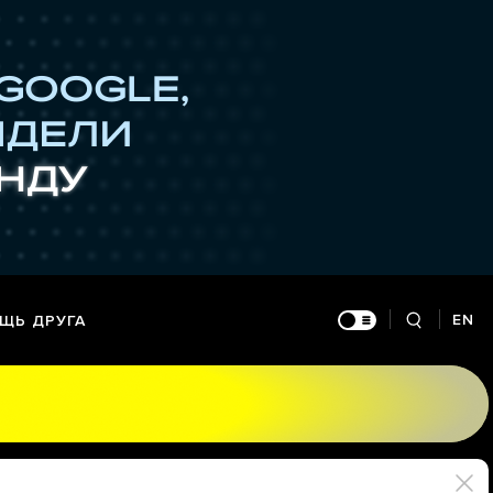
EN
ЩЬ ДРУГА