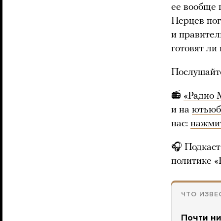
ее вообще 
Перцев пог
и правител
готовят ли
Послушайте
📻
«Радио 
и на
ютьюб
нас:
нажми
🎧 Подкаст
политике 
ЧТО ИЗВ
Почти ни