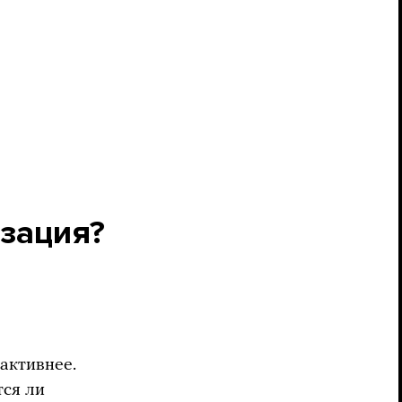
изация?
активнее.
тся ли