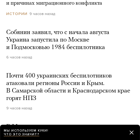
и причинах миграционного конфликта
9 часов назад
ИСТОРИИ
Собянин заявил, что с начала августа
Украина запустила по Москве
и Подмосковью 1984 беспилотника
6 часов назад
Почти 400 украинских беспилотников
атаковали регионы России и Крым.
В Самарской области и Краснодарском крае
горят НПЗ
9 часов назад
В Москве по делу о шпионаже арестовали
МЫ ИСПОЛЬЗУЕМ КУКИ!
аспиранта РУДН из Китая
ЧТО ЭТО ЗНАЧИТ?