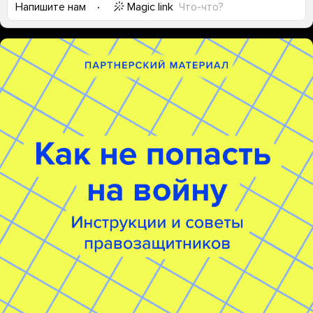
Magic link
Что-что?
Напишите нам