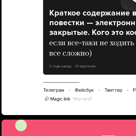
Краткое содержание 
повестки — электрон
закрытые. Кого это ко
если все-таки не ходить
все сложно)
3 года назад
13 карточек
Телеграм
Фейсбук
Твиттер
P
Magic link
Что-что?