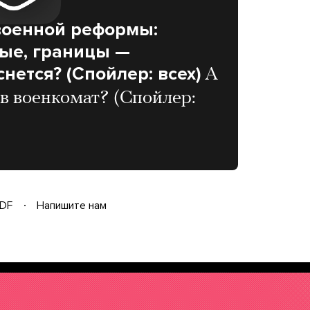
военной реформы:
ные, границы —
снется? (Спойлер: всех)
А
 в военкомат? (Спойлер:
DF
Напишите нам