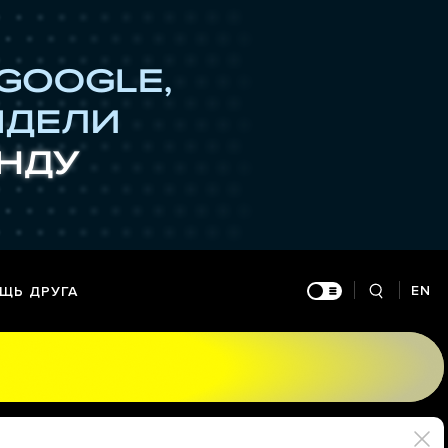
EN
ЩЬ ДРУГА