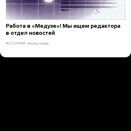
Работа в «Медузе»! Мы ищем редактора
в отдел новостей
месяц назад
ИСТОРИИ