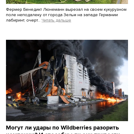
Фермер Бенедикт Люнеманн вырезал на своем кукурузном
поле неподалеку от города Зельм на западе Германии
лабиринт, очерт…
Читать дальше
Martin Meissner / AP / Scanpix / LETA
Могут ли удары по Wildberries разорить