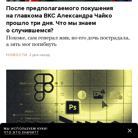
После предполагаемого покушения
на главкома ВКС Александра Чайко
прошло три дня. Что мы знаем
о случившемся?
Похоже, сам генерал жив, но его дочь пострадала,
а зять мог погибнуть
2 дня назад
НОВОСТИ
МЫ ИСПОЛЬЗУЕМ КУКИ!
ЧТО ЭТО ЗНАЧИТ?