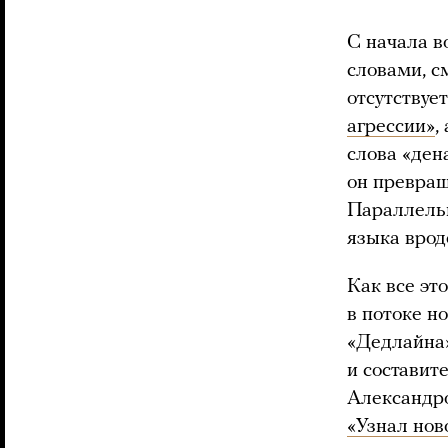
С начала в
словами, с
отсутствуе
агрессии»
,
слова «ден
он превра
Параллель
языка вро
Как все эт
в потоке н
«Дедлайна»
и состави
Александр
«Узнал нов