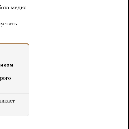
бота медиа
пустить
ликом
орого
никает