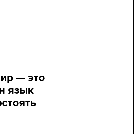
ир — это
ен язык
остоять