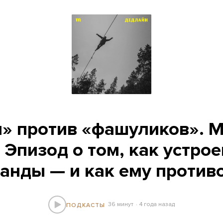
» против «фашуликов». М
 Эпизод о том, как устро
анды — и как ему против
36 минут
4 года назад
ПОДКАСТЫ