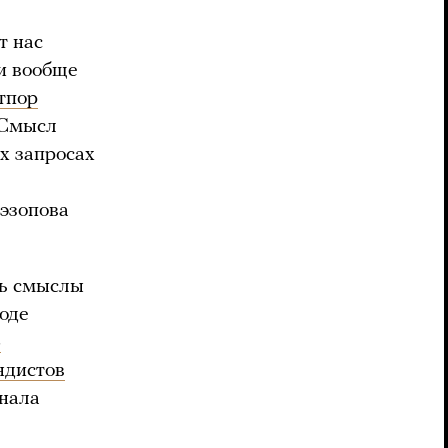
т нас
и вообще
тпор
 Смысл
х запросах
эзопова
ть смыслы
зоде
»
ндистов
нала