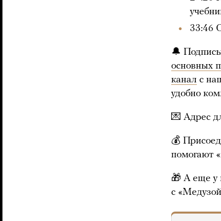
учебни
33:46 
🔔 Подписы
основных 
канал
с на
удобно ком
💌 Адрес 
💰 Присоед
помогают 
🎁 А еще у
с «Медузой