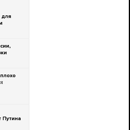
 для
м
сии,
зки
 плохо
ся
т Путина