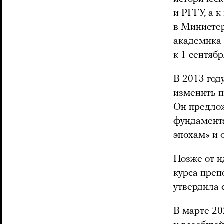
и РГГУ, а 
в Министер
академика 
к 1 сентябр
В 2013 го
изменить п
Он предлож
фундамент
эпохам» и о
Позже от и
курса преп
утвердила 
В марте 20