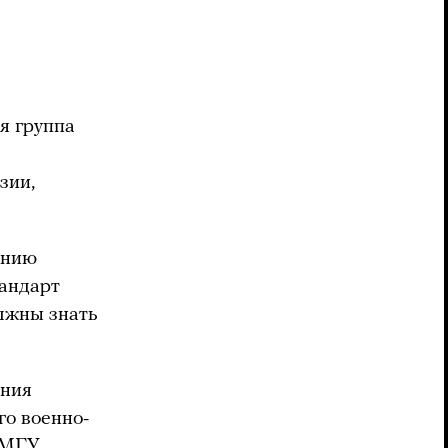
я группа
зии,
анию
тандарт
олжны знать
ания
го военно-
, МГУ