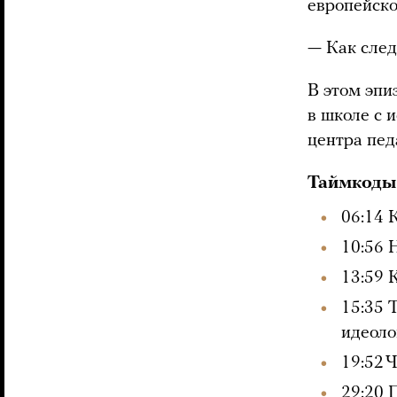
европейско
— Как след
В этом эпи
в школе с 
центра пе
Таймкоды
06:14 
10:56 
13:59 
15:35 
идеол
19:52 
29:20 