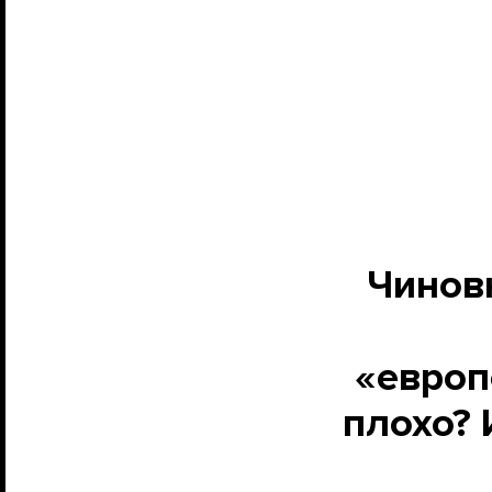
Чиновн
«европ
плохо?