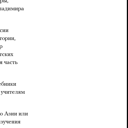
ры,
Владимира
ссии
тории,
р
тских
я часть
ебники
 учителям
ю Азии или
изучения