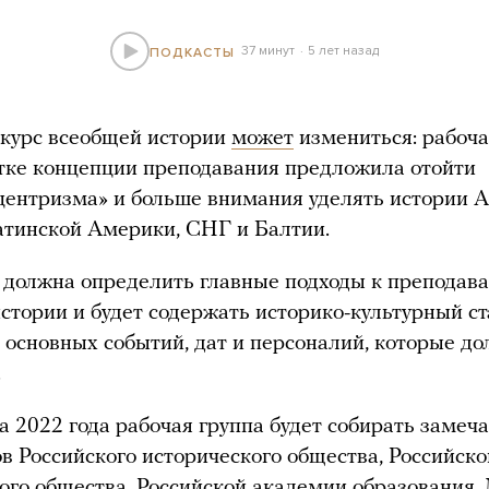
37 минут
5 лет назад
ПОДКАСТЫ
курс всеобщей истории
может
измениться: рабоча
тке концепции преподавания предложила отойти
центризма» и больше внимания уделять истории А
тинской Америки, СНГ и Балтии.
 должна определить главные подходы к преподав
стории и будет содержать историко-культурный с
 основных событий, дат и персоналий, которые д
.
а 2022 года рабочая группа будет собирать замеч
ов Российского исторического общества, Российско
ого общества, Российской академии образования