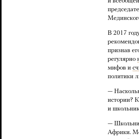
и всеобщей
председате
Мединског
В 2017 год
рекомендов
признав ег
регулярно
мифов и
сч
политики л
— Наскольк
истории? К
и школьни
— Школьник
Африки. Мо