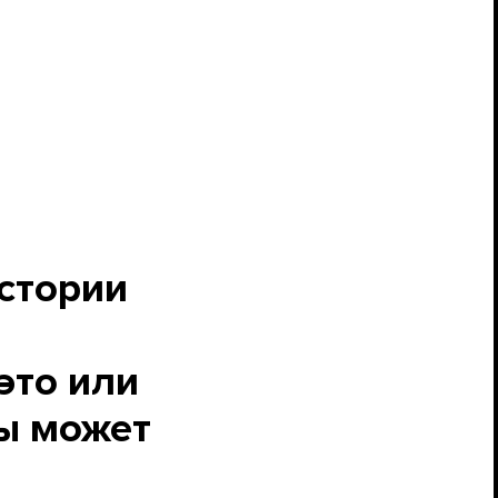
истории
это или
ы может