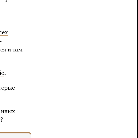
сех
-
ся и там
io
.
оторые
анных
ь?