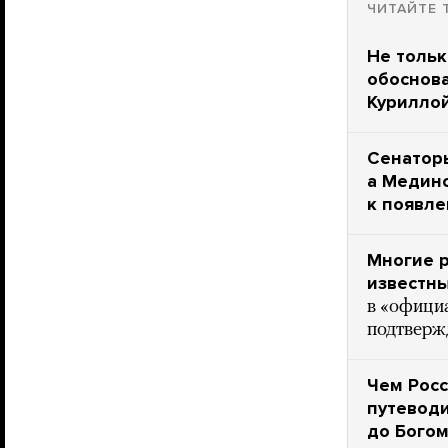
ЧИТАЙТЕ 
Не тольк
обоснова
Куриллой
Сенаторы
а Мединс
к появле
Многие р
известн
в «офици
подтверж
Чем Росс
путеводи
до Бого