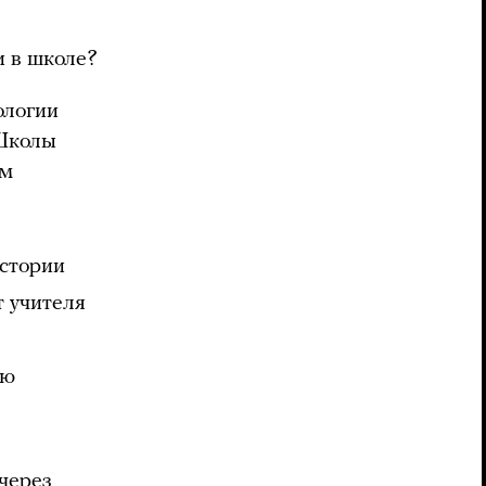
и в школе?
ологии
 Школы
ым
стории
т учителя
ую
через