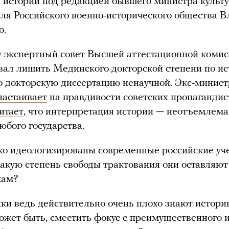
 истории под редакцией бывшего министра культу
ля Российского военно-исторического общества 
о.
у экспертный совет Высшей аттестационной коми
ал лишить Мединского докторской степени по ис
о докторскую диссертацию ненаучной. Экс-минист
настаивает
на правдивости советских пропагандис
итает
, что интерпретация истории — неотъемлема
юбого государства.
о идеологизированы современные российские уч
акую степень свободы трактования они оставляют
кам?
и ведь действительно очень плохо знают истори
жет быть, сместить фокус с преимущественного 