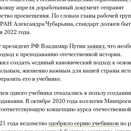
к концу апреля доработанный документ отправят
ство просвещения. По словам главы рабочей груп
РАН Александра Чубарьяна, стандарт должен быт
я 2022 года.
ду президент РФ Владимир Путин
заявил
, что нео
одход к преподаванию отечественной истории.
ил создать «единый канонический подход к осно
альным, жизненно важным для нашей страны ист
тразить его в учебнике.
деи одного учебника отказались в пользу создани
одавания. В октябре 2020 года коллегия Минпрос
соответствующую концепцию курса отечественной
21 года ведомство
одобрило серию учебников
по р