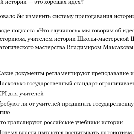
й истории — это хорошая идея?
овало бы изменить систему преподавания истори
зоде подкаста «Что случилось» мы говорим об иде
историком, учителем истории Школы-мастерской
дагогического мастерства Владимиром Максаков
Какие документы регламентируют преподавание и
Насколько государственный стандарт ограничивае
KPI для учителей
Требуют ли от учителей продвигать государственн
огию
Что транслируют российские учебники истории
Почему власти пытаются воспитывать патриотизм 