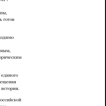
пы,
ь готов
бходимо
вным,
орическим
я единого
вещения
 истории.
оссийской