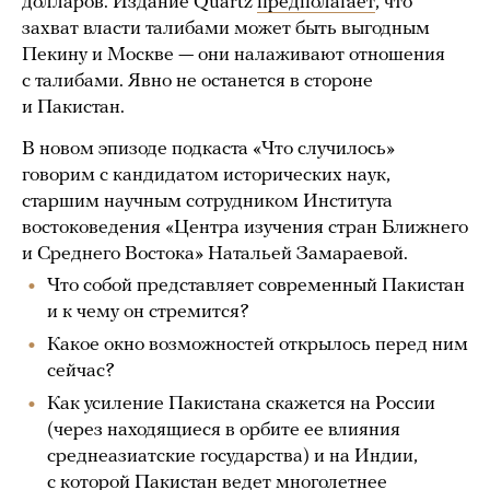
долларов. Издание Quartz
предполагает
, что
захват власти талибами может быть выгодным
Пекину и Москве — они налаживают отношения
с талибами. Явно не останется в стороне
и Пакистан.
В новом эпизоде подкаста «Что случилось»
говорим с кандидатом исторических наук,
старшим научным сотрудником Института
востоковедения «Центра изучения стран Ближнего
и Среднего Востока» Натальей Замараевой.
Что собой представляет современный Пакистан
и к чему он стремится?
Какое окно возможностей открылось перед ним
сейчас?
Как усиление Пакистана скажется на России
(через находящиеся в орбите ее влияния
среднеазиатские государства) и на Индии,
с которой Пакистан ведет многолетнее