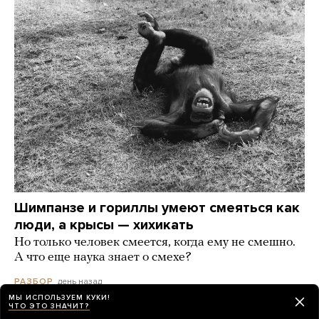
Шимпанзе и гориллы умеют смеяться как
люди, а крысы — хихикать
Но только человек смеется, когда ему не смешно.
А что еще наука знает о смехе?
день назад
РАЗБОР
МЫ ИСПОЛЬЗУЕМ КУКИ!
ЧТО ЭТО ЗНАЧИТ?