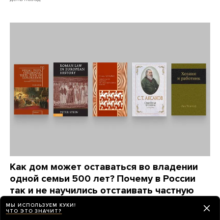
Как дом может оставаться во владении
одной семьи 500 лет? Почему в России
так и не научились отстаивать частную
собственность?
МЫ ИСПОЛЬЗУЕМ КУКИ!
ЧТО ЭТО ЗНАЧИТ?
Автор книги «Люди за забором» Максим