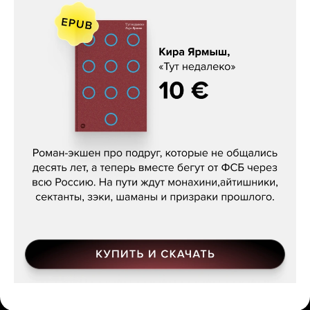
Кира Ярмыш, «Тут недалеко»