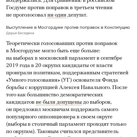
воздержались. Для сравнения: в российской
Госдуме против поправок в третьем чтении
не проголосовал
ни один
депутат.
Выступление в Мосгордуме против поправок в Конституцию
Дарья Беседина
Теоретически голосовавших против поправок
в Мосгордуме могло быть еще больше:
на выборах в московский парламент в сентябре
2019 года в 20 округах кандидаты от власти
проиграли политикам, поддержанным стратегией
«Умного голосования» (УГ) основателя Фонда
борьбы с коррупцией Алексея Навального. После
того как большинство демократических
кандидатов
не были допущены
до выборов,
он предложил москвичам поддержать самого
популярного оппозиционера в своем округе
(выборы в столичный парламент проходят только
по округам). Таковым считался представитель