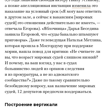
3,5 года лишения свободы актеру Павлу Устинову,
а позже апелляционная инстанция
изменила
это
наказание на условный срок («Я могу вам ответить
в другом зале, а сейчас к вакансиям [мировых
судей] это отношения действительно не имеет», —
отвечала Егорова). «Яблочница» Дарья Беседина
заявила Егоровой, что «суды банально штампуют
приговоры». Даже телеведущая Наталья Метлина,
которая прошла в Мосгордуму при поддержке
мэрии, нашла повод для критики: «Не считаете ли
вы, что возраст мировых судей слишком низкий?
И почему, на ваш взгляд, у нас в судах
большинство людей из органов следствия
и из прокуратуры, а не из адвокатского
сообщества?» Даже по такому сравнительно
безобидному вопросу, как назначение мировых
судей, 12 депутатов предпочли воздержаться.
Построение вертикали