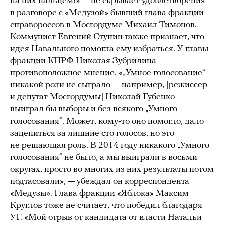
на них пальцем!» — не скрывает удовлетворения
в разговоре с «Медузой» бывший глава фракции
справороссов в Мосгордуме Михаил Тимонов.
Коммунист Евгений Ступин также признает, что
идея Навального помогла ему избраться. У главы
фракции КПРФ Николая Зубрилина
противоположное мнение. «„Умное голосование“
никакой роли не сыграло — например, [режиссер
и депутат Мосгордумы] Николай Губенко
выиграл бы выборы и без всякого „Умного
голосования“. Может, кому-то оно помогло, дало
зацепиться за лишние сто голосов, но это
не решающая роль. В 2014 году никакого „Умного
голосования“ не было, а мы выиграли в восьми
округах, просто во многих из них результаты потом
подтасовали», — убеждал он корреспондента
«Медузы». Глава фракции «Яблока» Максим
Круглов тоже не считает, что победил благодаря
УГ. «Мой отрыв от кандидата от власти Натальи