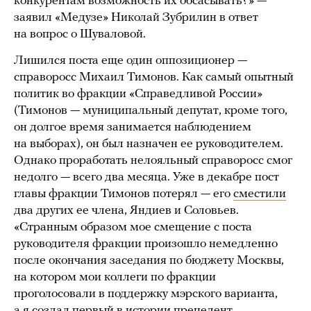
конкурентам возможность их обсасывать?» —
заявил «Медузе» Николай Зубрилин в ответ
на вопрос о Шуваловой.
Лишился поста еще один оппозиционер —
справоросс Михаил Тимонов. Как самый опытный
политик во фракции «Справедливой России»
(Тимонов — муниципальный депутат, кроме того,
он долгое время занимается наблюдением
на выборах), он был назначен ее руководителем.
Однако проработать нелояльный справоросс смог
недолго — всего два месяца. Уже в декабре пост
главы фракции Тимонов потерял — его
сместили
два других ее члена, Яндиев и Соловьев.
«Странным образом мое смещение с поста
руководителя фракции произошло немедленно
после окончания заседания по бюджету Москвы,
на котором мои коллеги по фракции
проголосовали в поддержку мэрского варианта,
а я создал первый в истории прецедент