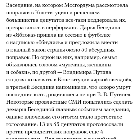
Заседание, на котором Мосгордума рассмотрела
поправки в Конституцию и решением
большинства депутатов все-таки поддержала их,
превратилось в перформанс. Дарья Беседина
из «Яблока» пришла на сессию в футболке
с надписью «öбнулись» и предложила внести
в главный закон страны около 50 абсурдных
поправок. По одной из них, например, семья
объявлялась союзом «мужчины, женщины
и собаки», по другой — Владимира Путина
следовало назвать в Конституции «яркой звездой»,
в третьей Беседина напоминала, что «скоро умрут
последние коты, родившиеся не при В. В. Путине».
Некоторые провластные СМИ
попытались
сделать
демарш Бесединой главным событием заседания,
однако ключевым его итогом стало протестное
голосование: 13 из 45 депутатов проголосовали
против президентских поправок, еще 4