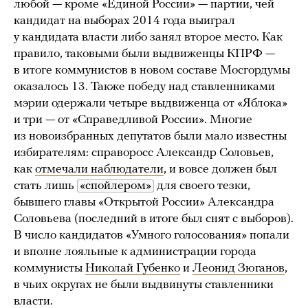
любой — кроме «Единой России» — партии, чей
кандидат на выборах 2014 года выиграл
у кандидата власти либо занял второе место. Как
правило, таковыми были выдвиженцы КПРФ —
в итоге коммунистов в новом составе Мосгордумы
оказалось 13. Также победу над ставленниками
мэрии одержали четыре выдвиженца от «Яблока»
и три — от «Справедливой России». Многие
из новоизбранных депутатов были мало известны
избирателям: справоросс Александр Соловьев,
как
отмечали наблюдатели
, и вовсе должен был
стать лишь
«спойлером»
для своего тезки,
бывшего главы «Открытой России» Александра
Соловьева (последний в итоге был снят с выборов).
В число кандидатов «Умного голосования» попали
и вполне лояльные к администрации города
коммунисты
Николай Губенко
и
Леонид Зюганов
,
в чьих округах не были выдвинуты ставленники
власти.