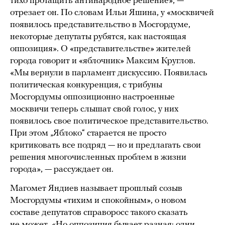
тихо протащить антинародное решение», —
отрезает он. По словам Ильи Яшина, у «москвичей
появилось представительство в Мосгордуме,
некоторые депутаты рубятся, как настоящая
оппозиция». О «представительстве» жителей
города говорит и «яблочник» Максим Круглов.
«Мы вернули в парламент дискуссию. Появилась
политическая конкуренция, с трибуны
Мосгордумы оппозиционно настроенные
москвичи теперь слышат свой голос, у них
появилось свое политическое представительство.
При этом „Яблоко“ старается не просто
критиковать все подряд — но и предлагать свои
решения многочисленных проблем в жизни
города», — рассуждает он.
Магомет Яндиев называет прошлый созыв
Мосгордумы «тихим и спокойным», о новом
составе депутатов справоросс такого сказать
не может. «Но оппозиция бывает разная: одни