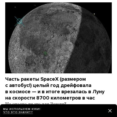
Часть ракеты SpaceX (размером
с автобус!) целый год дрейфовала
в космосе — и в итоге врезалась в Луну
на скорости 8700 километров в час
Не опасно ли это для Земли?
МЫ ИСПОЛЬЗУЕМ КУКИ!
ЧТО ЭТО ЗНАЧИТ?
2 дня назад
РАЗБОР