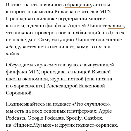
В ответ на это появилось
обращение
, авторы
которого призывали Князева остаться в МГУ.
Преподавателя также поддержали многие
коллеги, а декан филфака Андрей Липгарт
заявил
,
что никаких проверок после публикаций в «Доксе»
не последует. Саму ситуацию Липгарт описал так:
«Раздувается нечто из ничего, кому-то нужен
хайп».
Обсуждаем харассмент в вузах с выпускницей
филфака МГУ, преподавательницей Высшей
школы экономики, журналисткой (она писала
и о харассменте) Александрой Баженовой-
Сорокиной.
Подписывайтесь на подкаст «Что случилось»,
мы есть на всех основных платформах:
Apple
Podcasts
,
Google Podcasts
,
Spotify
,
Castbox
,
на
«Яндекс.Музыке»
и
других
подкаст-сервисах.