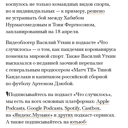
коснулось не только командных видов спорта,
но и индивидуальных — к примеру,
решено
не устраивать бой между Хабибом
Нурмагомедовым и Тони Фергюсоном,
запланированный на 18 апреля.
Видеоблогер Василий Уткин в подкасте «Что
случилось» — о том, как пандемия коронавируса
поменяла мировой спорт. Также Василий Уткин
высказался о недавней заочной перепалке
с генеральным продюсером «Матч ТВ» Тиной
Канделаки и капитаном российской сборной
по футболу Артемом Дзюбой.
🎙Подписывайтесь на подкаст «Что случилось»,
мы есть на всех основных платформах:
Apple
Podcasts
,
Google Podcasts
,
Spotify
,
Castbox
,
на
«Яндекс.Музыке»
и
других
подкаст-сервисах.
А также подписывайтесь на
ютьюб-