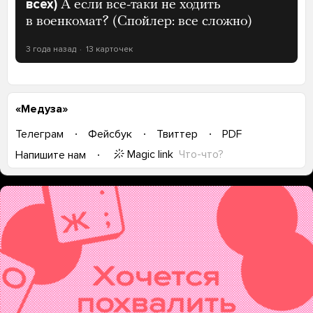
всех)
А если все-таки не ходить
в военкомат? (Спойлер: все сложно)
3 года назад
13 карточек
«Медуза»
Телеграм
Фейсбук
Твиттер
PDF
Magic link
Что-что?
Напишите нам